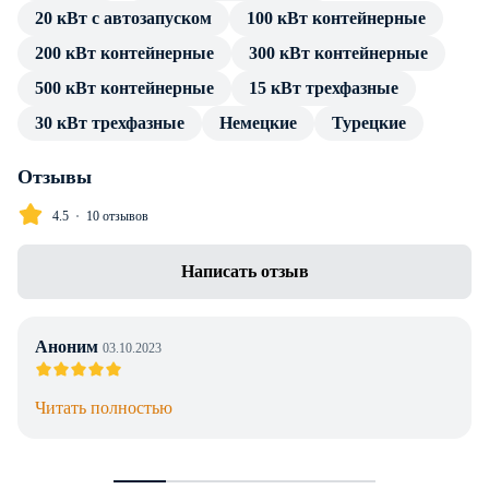
20 кВт с автозапуском
100 кВт контейнерные
посредством стандартных разъемов, без трансформатора и
переходников.
200 кВт контейнерные
300 кВт контейнерные
500 кВт контейнерные
15 кВт трехфазные
В каталоге товаров компании Энерджи Групп — только
проверенные сертифицированные ДГУ. Дизельный
30 кВт трехфазные
Немецкие
Турецкие
генератор Airman SDG800S имеет весь пакет технической
документации и продолжительную гарантию
Отзывы
производителя. Профессиональные консультации по
4.5
10 отзывов
особенностям установки, подключения и эксплуатации
предоставляем в полном объеме без дополнительной
Написать отзыв
оплаты. Доставка в г. Алматы любой транспортной
компанией, инженерное сопровождение проекта.
Аноним
03.10.2023
Читать полностью