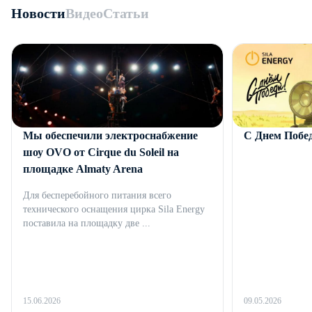
Новости
Видео
Статьи
Мы обеспечили электроснабжение
С Днем Побе
шоу OVO от Cirque du Soleil на
площадке Almaty Arena
Для бесперебойного питания всего
технического оснащения цирка Sila Energy
поставила на площадку две ...
15.06.2026
09.05.2026