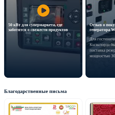
50 кВт для супермаркета, где
Отзыв о поку
заботятся о свежести продуктов
генератора W
Для гостиничн
Задача
: обеспечить супермаркет
Кызылорда бы
бесперебойным электроснабжением.
поставка резе
Отключения электричества — прямые
мощностью 30
потери: портятся продукты,
останавливаются кассы, уходят
покупатели.
Решение
: дизельная генераторная
установка ENERGY ADE50R 50 кВт
в шумозащитном кожухе на базе
Благодарственные письма
двигателя Ricardo. В комплекте —
автоматический ввод резерва, система
пожарной защиты, аккумуляторная
батарея с подзарядкой, силовой
автомат и электрический топливный