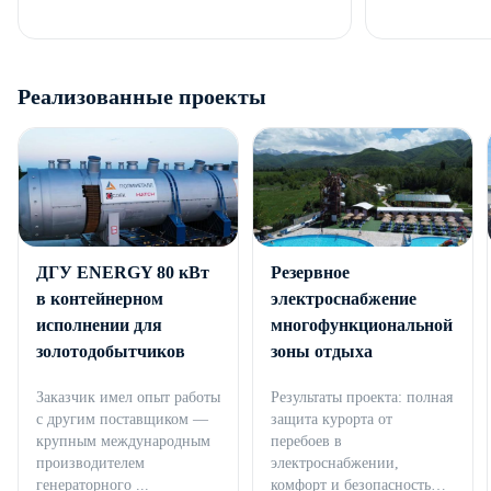
Реализованные проекты
ДГУ ENERGY 80 кВт
Резервное
в контейнерном
электроснабжение
исполнении для
многофункциональной
золотодобытчиков
зоны отдыха
Заказчик имел опыт работы
Результаты проекта: полная
с другим поставщиком —
защита курорта от
крупным международным
перебоев в
производителем
электроснабжении,
генераторного ...
комфорт и безопасность