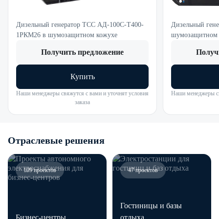
Дизельный генератор ТСС АД-100С-Т400-
Дизельный ген
1РКМ26 в шумозащитном кожухе
шумозащитном 
Получить предложение
Получ
Купить
Наши менеджеры свяжутся с вами и уточнят условия
Наши менеджеры св
заказа
Отраслевые решения
109 проектов
47 проектов
Гостиницы и базы
Бизнес-центры
отдыха