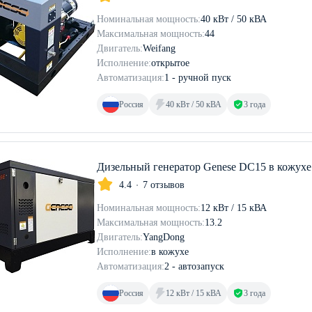
Номинальная мощность:
40 кВт / 50 кВА
Максимальная мощность:
44
Двигатель:
Weifang
Исполнение:
открытое
Автоматизация:
1 - ручной пуск
Россия
40 кВт / 50 кВА
3 года
Дизельный генератор Genese DC15 в кожухе
4.4
7 отзывов
Номинальная мощность:
12 кВт / 15 кВА
Максимальная мощность:
13.2
Двигатель:
YangDong
Исполнение:
в кожухе
Автоматизация:
2 - автозапуск
Россия
12 кВт / 15 кВА
3 года