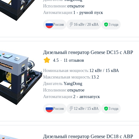
Исполнение:
открытое
Автоматизация:
1 - ручной пуск
Россия
16 кВт / 20 кВА
3 года
Дизельный генератор Genese DC15 с АВР
4.5
11 отзывов
Номинальная мощность:
12 кВт / 15 кВА
Максимальная мощность:
13.2
Двигатель:
YangDong
Исполнение:
открытое
Автоматизация:
2 - автозапуск
Россия
12 кВт / 15 кВА
3 года
Дизельный генератор Genese DC18 с АВР