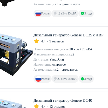
Автоматизация:
1 - ручной пуск
Россия
12 кВт / 15 кВА
3 года
Дизельный генератор Genese DC25 с АВР
4.4
9 отзывов
Номинальная мощность:
20 кВт / 25 кВА
Максимальная мощность:
22
Двигатель:
YangDong
Исполнение:
открытое
Автоматизация:
2 - автозапуск
Россия
20 кВт / 25 кВА
3 года
Дизельный генератор Genese DC40
4.4
12 отзывов