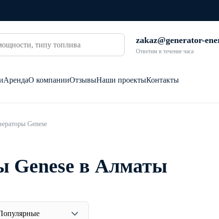
zakaz@generator-ene
Ответим в течение часа
и
Аренда
О компании
Отзывы
Наши проекты
Контакты
нераторы Genese
ы Genese в Алматы
Популярные