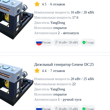
4.5
6 отзывов
Номинальная мощность:
16 кВт / 20 кВА
Максимальная мощность:
17.6
Двигатель:
YangDong
Исполнение:
открытое
Автоматизация:
2 - автозапуск
Россия
16 кВт / 20 кВА
3 года
Дизельный генератор Genese DC25
4.4
7 отзывов
Номинальная мощность:
20 кВт / 25 кВА
Максимальная мощность:
22
Двигатель:
YangDong
Исполнение:
открытое
Автоматизация:
1 - ручной пуск
Россия
20 кВт / 25 кВА
3 года