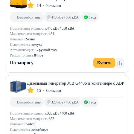
4.4
9 отзывов
Великобритания
440 кВт / 550 кВА
1 год
Номинальная мощность:
440 кВт / 550 кВА
Максимальная мощность:
481
Двигатель:
Scania
Исполнение:
в кожухе
Автоматизация:
1 - ручной пуск
Расход топлива:
84 л/ч
По запросу
Купить
Дизельный генератор JCB G440S в контейнере с АВР
4.5
8 отзывов
Великобритания
320 кВт / 400 кВА
1 год
Номинальная мощность:
320 кВт / 400 кВА
Максимальная мощность:
352
Двигатель:
Volvo
Исполнение:
в контейнере