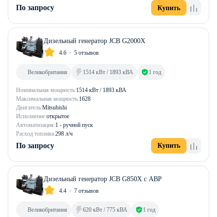
По запросу
Купить
Дизельный генератор JCB G2000X
4.6
5 отзывов
Великобритания
1514 кВт / 1893 кВА
1 год
Номинальная мощность:
1514 кВт / 1893 кВА
Максимальная мощность:
1628
Двигатель:
Mitsubishi
Исполнение:
открытое
Автоматизация:
1 - ручной пуск
Расход топлива:
298 л/ч
По запросу
Купить
Дизельный генератор JCB G850X с АВР
4.4
7 отзывов
Великобритания
620 кВт / 775 кВА
1 год