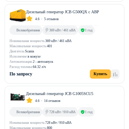
Дизельный генератор JCB G500QX с АВР
4.6
5 отзывов
Великобритания
369 кВт / 461 кВА
1 год
Номинальная мощность:
369 кВт / 461 кВА
Максимальная мощность:
401
Двигатель:
Scania
Исполнение:
в кожухе
Автоматизация:
2 - автозапуск
Расход топлива:
64.32 л/ч
По запросу
Купить
Дизельный генератор JCB G1005SCU5
4.6
14 отзывов
Великобритания
728 кВт / 910 кВА
1 год
Номинальная мощность:
728 кВт / 910 кВА
Максимальная мощность:
800