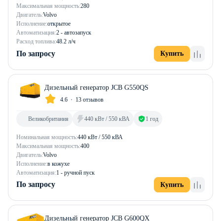
Максимальная мощность:
280
Двигатель:
Volvo
Исполнение:
открытое
Автоматизация:
2 - автозапуск
Расход топлива:
48.2 л/ч
По запросу
Купить
Дизельный генератор JCB G550QS
4.6
13 отзывов
Великобритания
440 кВт / 550 кВА
1 год
Номинальная мощность:
440 кВт / 550 кВА
Максимальная мощность:
400
Двигатель:
Volvo
Исполнение:
в кожухе
Автоматизация:
1 - ручной пуск
По запросу
Купить
Дизельный генератор JCB G600QX