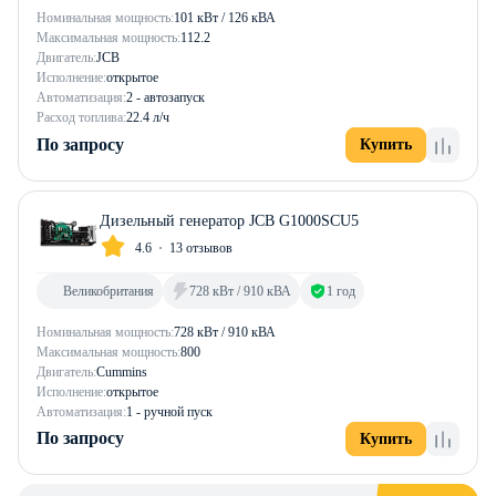
Номинальная мощность:
101 кВт / 126 кВА
Максимальная мощность:
112.2
Двигатель:
JCB
Исполнение:
открытое
Автоматизация:
2 - автозапуск
Расход топлива:
22.4 л/ч
По запросу
Купить
Дизельный генератор JCB G1000SCU5
4.6
13 отзывов
Великобритания
728 кВт / 910 кВА
1 год
Номинальная мощность:
728 кВт / 910 кВА
Максимальная мощность:
800
Двигатель:
Cummins
Исполнение:
открытое
Автоматизация:
1 - ручной пуск
По запросу
Купить