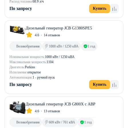
Расход топлива:
68.9 л/ч
По запросу
Купить
Дизельный генератор JCB G1380SPE5
4.6
14 отзывов
Великобритания
1000 кВт / 1250 кВА
1 год
Номинальная мощность:
1000 кВт / 1250 кВА
Максимальная мощность:
1104
Двигатель:
Perkins
Исполнение:
открытое
Автоматизация:
1 - ручной пуск
По запросу
Купить
Дизельный генератор JCB G800X с АВР
4.6
13 отзывов
Великобритания
609 кВт / 761 кВА
1 год