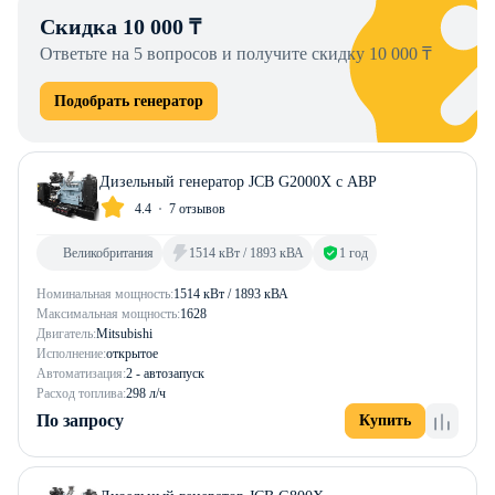
Скидка 10 000 ₸
Ответьте на 5 вопросов и получите скидку 10 000 ₸
Подобрать генератор
Дизельный генератор JCB G2000X с АВР
4.4
7 отзывов
Великобритания
1514 кВт / 1893 кВА
1 год
Номинальная мощность:
1514 кВт / 1893 кВА
Максимальная мощность:
1628
Двигатель:
Mitsubishi
Исполнение:
открытое
Автоматизация:
2 - автозапуск
Расход топлива:
298 л/ч
По запросу
Купить