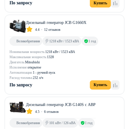
По запросу
Купить
Дизельный генератор JCB G1660X
4.4
12 отзывов
Великобритания
1218 кВт / 1523 кВА
1 год
Номинальная мощность:
1218 кВт / 1523 кВА
Максимальная мощность:
1328
Двигатель:
Mitsubishi
Исполнение:
открытое
Автоматизация:
1 - ручной пуск
Расход топлива:
232 л/ч
По запросу
Купить
Дизельный генератор JCB G140S с АВР
4.5
6 отзывов
Великобритания
101 кВт / 126 кВА
1 год