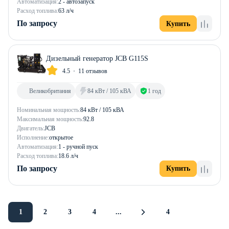
Автоматизация:
2 - автозапуск
Расход топлива:
63 л/ч
По запросу
Купить
Дизельный генератор JCB G115S
4.5
11 отзывов
Великобритания
84 кВт / 105 кВА
1 год
Номинальная мощность:
84 кВт / 105 кВА
Максимальная мощность:
92.8
Двигатель:
JCB
Исполнение:
открытое
Автоматизация:
1 - ручной пуск
Расход топлива:
18.6 л/ч
По запросу
Купить
1
2
3
4
...
4