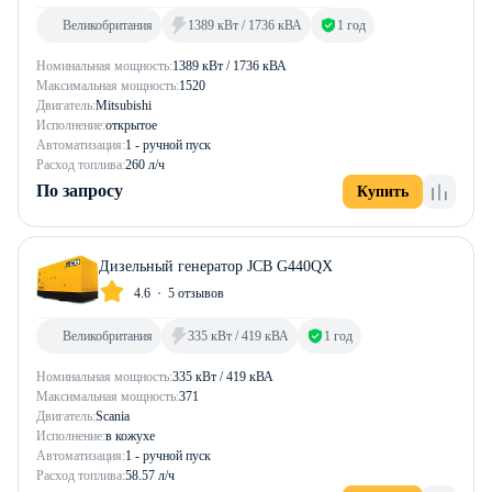
Великобритания
1389 кВт / 1736 кВА
1 год
Номинальная мощность:
1389 кВт / 1736 кВА
Максимальная мощность:
1520
Двигатель:
Mitsubishi
Исполнение:
открытое
Автоматизация:
1 - ручной пуск
Расход топлива:
260 л/ч
По запросу
Купить
Дизельный генератор JCB G440QX
4.6
5 отзывов
Великобритания
335 кВт / 419 кВА
1 год
Номинальная мощность:
335 кВт / 419 кВА
Максимальная мощность:
371
Двигатель:
Scania
Исполнение:
в кожухе
Автоматизация:
1 - ручной пуск
Расход топлива:
58.57 л/ч