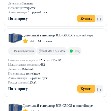
Двигатель:
Cummins
Исполнение:
открытое
Автоматизация:
1 - ручной пуск
По запросу
Купить
Дизельный генератор JCB G850X в контейнере
4.6
14 отзывов
Великобритания
620 кВт / 775 кВА
1 год
Номинальная мощность:
620 кВт / 775 кВА
Максимальная мощность:
682
Двигатель:
Mitsubishi
Исполнение:
в контейнере
Автоматизация:
1 - ручной пуск
Расход топлива:
125 л/ч
По запросу
Купить
Дизельный генератор JCB G500S в контейнере