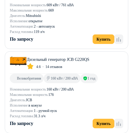
Номинальная мощность:
609 кВт / 761 кВА
Максимальная мощность:
669
Двигатель:
Mitsubishi
Исполнение:
открытое
Автоматизация:
2 - автозапуск
Расход топлива:
119 л/ч
По запросу
Купить
Дизельный генератор JCB G220QS
4.6
14 отзывов
Великобритания
160 кВт / 200 кВА
1 год
Номинальная мощность:
160 кВт / 200 кВА
Максимальная мощность:
176
Двигатель:
JCB
Исполнение:
в кожухе
Автоматизация:
1 - ручной пуск
Расход топлива:
31.3 л/ч
По запросу
Купить