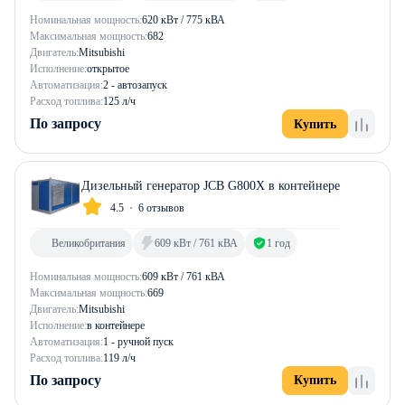
Номинальная мощность:
620 кВт / 775 кВА
Максимальная мощность:
682
Двигатель:
Mitsubishi
Исполнение:
открытое
Автоматизация:
2 - автозапуск
Расход топлива:
125 л/ч
По запросу
Купить
Дизельный генератор JCB G800X в контейнере
4.5
6 отзывов
Великобритания
609 кВт / 761 кВА
1 год
Номинальная мощность:
609 кВт / 761 кВА
Максимальная мощность:
669
Двигатель:
Mitsubishi
Исполнение:
в контейнере
Автоматизация:
1 - ручной пуск
Расход топлива:
119 л/ч
По запросу
Купить