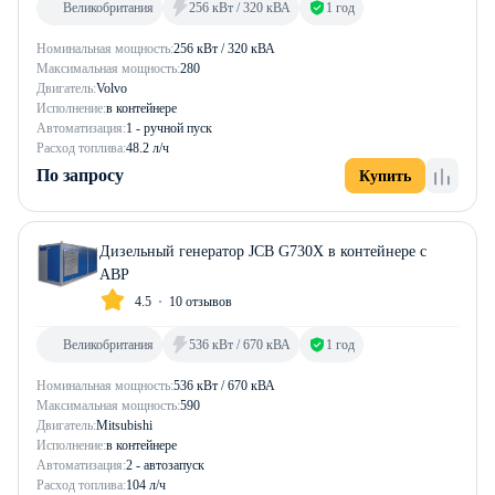
Великобритания
256 кВт / 320 кВА
1 год
Номинальная мощность:
256 кВт / 320 кВА
Максимальная мощность:
280
Двигатель:
Volvo
Исполнение:
в контейнере
Автоматизация:
1 - ручной пуск
Расход топлива:
48.2 л/ч
По запросу
Купить
Дизельный генератор JCB G730X в контейнере с
АВР
4.5
10 отзывов
Великобритания
536 кВт / 670 кВА
1 год
Номинальная мощность:
536 кВт / 670 кВА
Максимальная мощность:
590
Двигатель:
Mitsubishi
Исполнение:
в контейнере
Автоматизация:
2 - автозапуск
Расход топлива:
104 л/ч