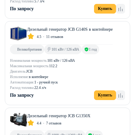
Расход топлива:
5.7 л/ч
По запросу
Купить
Дизельный генератор JCB G140S в контейнере
4.5
11 отзывов
Великобритания
101 кВт / 126 кВА
1 год
Номинальная мощность:
101 кВт / 126 кВА
Максимальная мощность:
112.2
Двигатель:
JCB
Исполнение:
в контейнере
Автоматизация:
1 - ручной пуск
Расход топлива:
22.4 л/ч
По запросу
Купить
Дизельный генератор JCB G1350X
4.4
7 отзывов