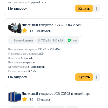
Автоматизация:
1 - ручной пуск
По запросу
Купить
Дизельный генератор JCB G1000X с АВР
4.5
10 отзывов
Великобритания
733 кВт / 916 кВА
1 год
Номинальная мощность:
733 кВт / 916 кВА
Максимальная мощность:
805
Двигатель:
Mitsubishi
Исполнение:
открытое
Автоматизация:
2 - автозапуск
Расход топлива:
147 л/ч
По запросу
Купить
Дизельный генератор JCB G350S в контейнере
4.6
13 отзывов