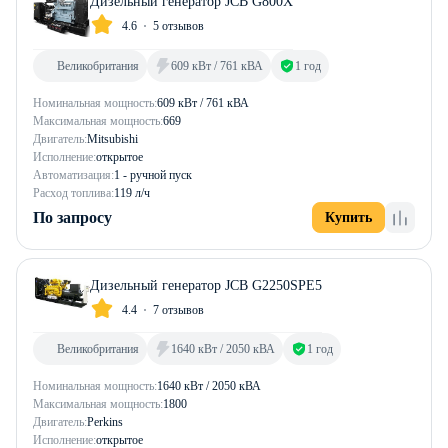
Дизельный генератор JCB G800X
4.6
5 отзывов
Великобритания
609 кВт / 761 кВА
1 год
Номинальная мощность:
609 кВт / 761 кВА
Максимальная мощность:
669
Двигатель:
Mitsubishi
Исполнение:
открытое
Автоматизация:
1 - ручной пуск
Расход топлива:
119 л/ч
По запросу
Купить
Дизельный генератор JCB G2250SPE5
4.4
7 отзывов
Великобритания
1640 кВт / 2050 кВА
1 год
Номинальная мощность:
1640 кВт / 2050 кВА
Максимальная мощность:
1800
Двигатель:
Perkins
Исполнение:
открытое