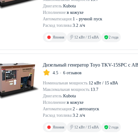
Двигатель:
Kubota
Исполнение:
в кожухе
Автоматизация:
1 - ручной пуск
Расход топлива:
3.2 л/ч
Япония
12 кВт / 15 кВА
2 года
Дизельный генератор Toyo TKV-15SPC с А
4.5
6 отзывов
Номинальная мощность:
12 кВт / 15 кВА
Максимальная мощность:
13.7
Двигатель:
Kubota
Исполнение:
в кожухе
Автоматизация:
2 - автозапуск
Расход топлива:
3.2 л/ч
Япония
12 кВт / 15 кВА
2 года