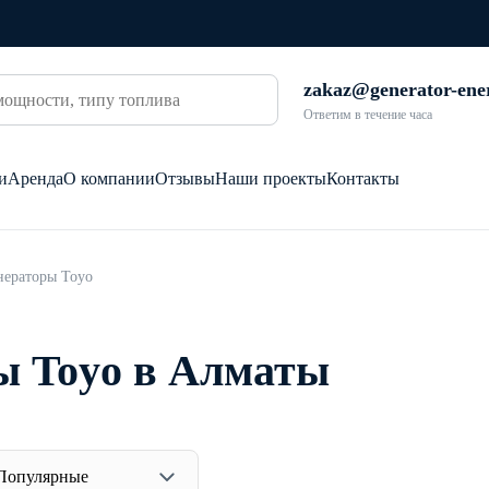
zakaz@generator-ene
Ответим в течение часа
и
Аренда
О компании
Отзывы
Наши проекты
Контакты
нераторы Toyo
ы Toyo в Алматы
Популярные