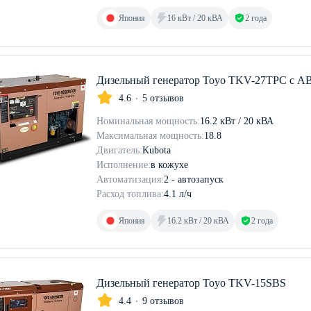
Япония
16 кВт / 20 кВА
2 года
Дизельный генератор Toyo TKV-27TPC с А
4.6
5 отзывов
Номинальная мощность:
16.2 кВт / 20 кВА
Максимальная мощность:
18.8
Двигатель:
Kubota
Исполнение:
в кожухе
Автоматизация:
2 - автозапуск
Расход топлива:
4.1 л/ч
Япония
16.2 кВт / 20 кВА
2 года
Дизельный генератор Toyo TKV-15SBS
4.4
9 отзывов