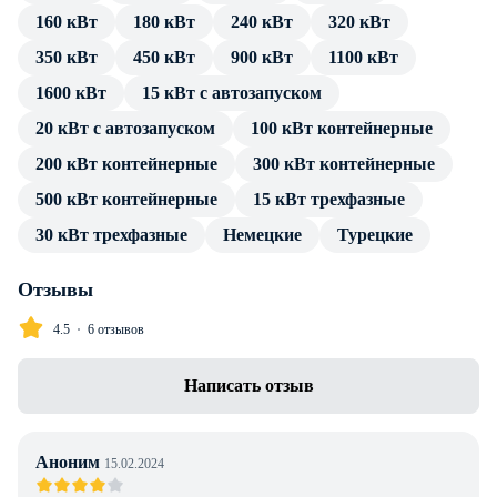
160 кВт
180 кВт
240 кВт
320 кВт
источника тока. Подключение потребителя производится
посредством стандартных разъемов, без трансформатора и
350 кВт
450 кВт
900 кВт
1100 кВт
переходников.
1600 кВт
15 кВт с автозапуском
В каталоге товаров компании Энерджи Групп — только
20 кВт с автозапуском
100 кВт контейнерные
проверенные сертифицированные ДГУ. Дизельный
200 кВт контейнерные
300 кВт контейнерные
генератор Aksa AVP-275 в кожухе с АВР имеет весь пакет
500 кВт контейнерные
15 кВт трехфазные
технической документации и продолжительную гарантию
производителя. Профессиональные консультации по
30 кВт трехфазные
Немецкие
Турецкие
особенностям установки, подключения и эксплуатации
предоставляем в полном объеме без дополнительной
Отзывы
оплаты. Доставка в г. Алматы любой транспортной
4.5
6 отзывов
компанией, инженерное сопровождение проекта.
Написать отзыв
Аноним
15.02.2024