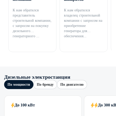
К нам обратился
К нам обратился
представитель
владелец строительной
строительной компании,
компании с запросом на
с запросом на покупку
приобретение
дизельного
генератора для
генераторного ...
обеспечения...
Дизельные электростанции
По мощности
По бренду
По двигателю
До 100 кВт
До 300 к