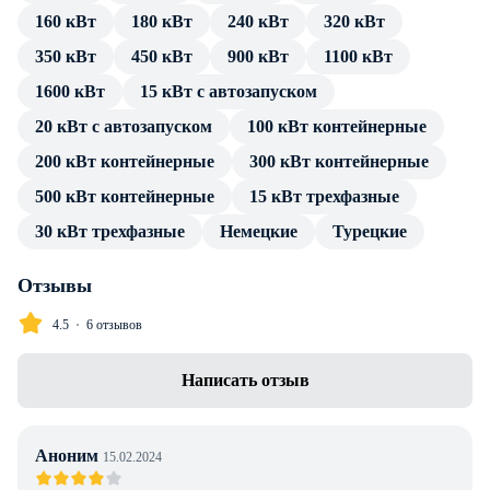
160 кВт
180 кВт
240 кВт
320 кВт
источника тока. Подключение потребителя производится
посредством стандартных разъемов, без трансформатора и
350 кВт
450 кВт
900 кВт
1100 кВт
переходников.
1600 кВт
15 кВт с автозапуском
В каталоге товаров компании Энерджи Групп — только
20 кВт с автозапуском
100 кВт контейнерные
проверенные сертифицированные ДГУ. Дизельный
200 кВт контейнерные
300 кВт контейнерные
генератор Aksa AD-410 в контейнере с АВР имеет весь
500 кВт контейнерные
15 кВт трехфазные
пакет технической документации и продолжительную
гарантию производителя. Профессиональные консультации
30 кВт трехфазные
Немецкие
Турецкие
по особенностям установки, подключения и эксплуатации
предоставляем в полном объеме без дополнительной
Отзывы
оплаты. Доставка в г. Алматы любой транспортной
4.5
6 отзывов
компанией, инженерное сопровождение проекта.
Написать отзыв
Аноним
15.02.2024