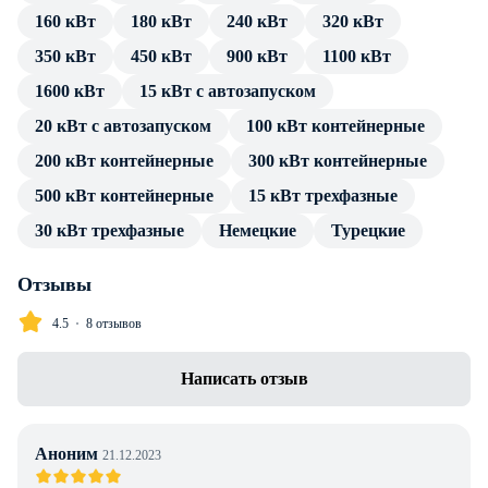
160 кВт
180 кВт
240 кВт
320 кВт
источника тока. Подключение потребителя производится
посредством стандартных разъемов, без трансформатора и
350 кВт
450 кВт
900 кВт
1100 кВт
переходников.
1600 кВт
15 кВт с автозапуском
В каталоге товаров компании Энерджи Групп — только
20 кВт с автозапуском
100 кВт контейнерные
проверенные сертифицированные ДГУ. Дизельный
200 кВт контейнерные
300 кВт контейнерные
генератор Aksa AD-510 в контейнере имеет весь пакет
500 кВт контейнерные
15 кВт трехфазные
технической документации и продолжительную гарантию
производителя. Профессиональные консультации по
30 кВт трехфазные
Немецкие
Турецкие
особенностям установки, подключения и эксплуатации
предоставляем в полном объеме без дополнительной
Отзывы
оплаты. Доставка в г. Алматы любой транспортной
4.5
8 отзывов
компанией, инженерное сопровождение проекта.
Написать отзыв
Аноним
21.12.2023