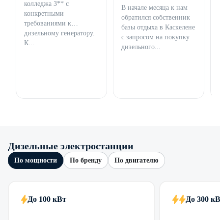
колледжа З** с
В начале месяца к нам
конкретными
обратился собственник
требованиями к
базы отдыха в Каскелене
дизельному генератору.
с запросом на покупку
К...
дизельного...
Дизельные электростанции
По мощности
По бренду
По двигателю
До 100 кВт
До 300 к