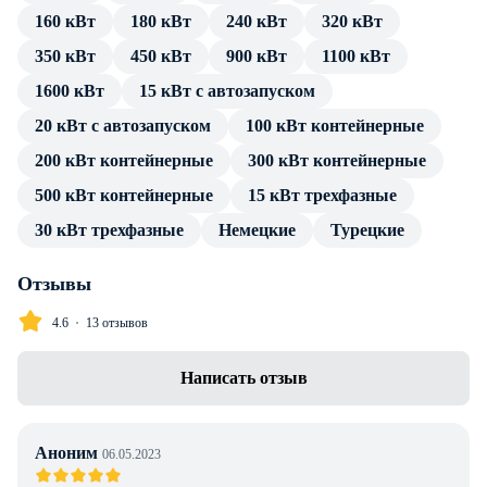
160 кВт
180 кВт
240 кВт
320 кВт
источника тока. Подключение потребителя производится
посредством стандартных разъемов, без трансформатора и
350 кВт
450 кВт
900 кВт
1100 кВт
переходников.
1600 кВт
15 кВт с автозапуском
В каталоге товаров компании Энерджи Групп — только
20 кВт с автозапуском
100 кВт контейнерные
проверенные сертифицированные ДГУ. Дизельный
200 кВт контейнерные
300 кВт контейнерные
генератор Aksa AD-580 в кожухе с АВР имеет весь пакет
500 кВт контейнерные
15 кВт трехфазные
технической документации и продолжительную гарантию
производителя. Профессиональные консультации по
30 кВт трехфазные
Немецкие
Турецкие
особенностям установки, подключения и эксплуатации
предоставляем в полном объеме без дополнительной
Отзывы
оплаты. Доставка в г. Алматы любой транспортной
4.6
13 отзывов
компанией, инженерное сопровождение проекта.
Написать отзыв
Аноним
06.05.2023