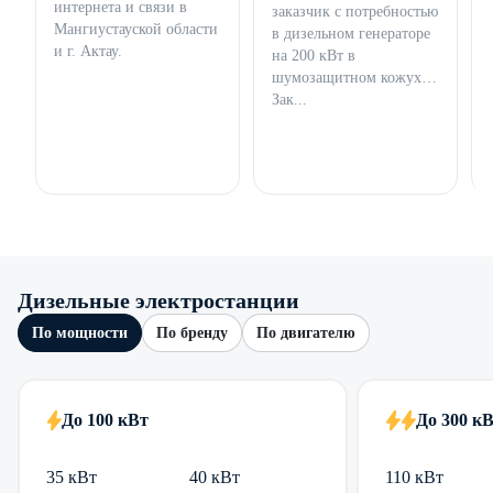
интернета и связи в
заказчик с потребностью
Мангиустауской области
в дизельном генераторе
и г. Актау.
на 200 кВт в
шумозащитном кожухе.
Зак...
Дизельные электростанции
По мощности
По бренду
По двигателю
До 100 кВт
До 300 к
35 кВт
40 кВт
110 кВт