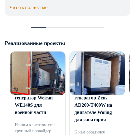
Читать полностью
Реализованные проекты
Дизельный
Дизельный
генератор Weican
генератор Zeus
WE140S для
AD200-T400W на
военной части
двигателе Woling –
для санатория
Нашим клиентом стал
крупный провайдер
К нам обратился