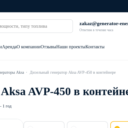
zakaz@generator-ene
Ответим в течение часа
и
Аренда
О компании
Отзывы
Наши проекты
Контакты
нераторы Aksa
Дизельный генератор Aksa AVP-450 в контейнере
Aksa AVP-450 в контейн
 1 год