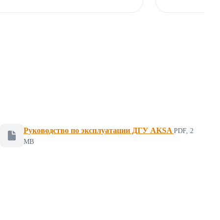
Руководство по эксплуатации ДГУ AKSA
PDF, 2
Файл для скачивания, формат PDF, размер 2 мегабайт
MB