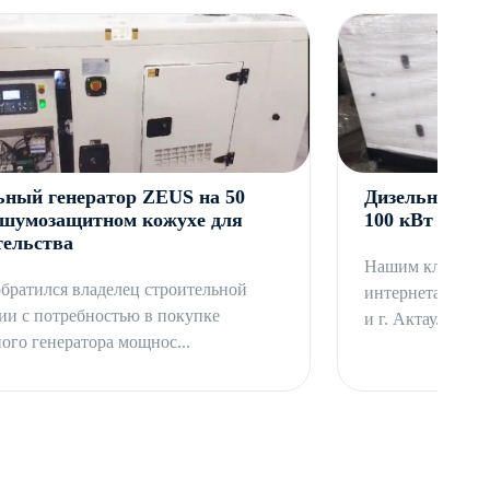
ьный генератор ZEUS на 50
Дизельный ге
 шумозащитном кожухе для
100 кВт для в
тельства
Нашим клиентом
обратился владелец строительной
интернета и свя
ии с потребностью в покупке
и г. Актау.
ого генератора мощнос...