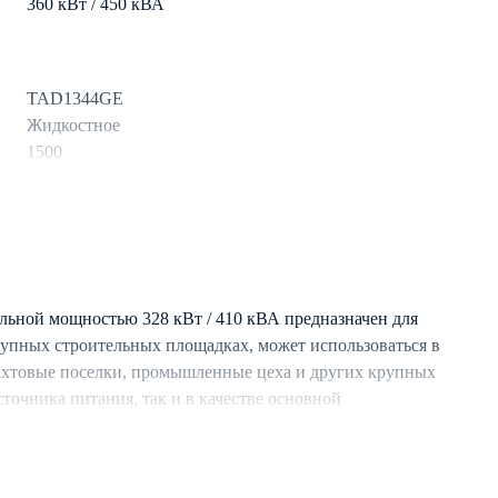
360 кВт / 450 кВА
TAD1344GE
Жидкостное
1500
дизель
700 л
63.3
льной мощностью 328 кВт / 410 кВА предназначен для
рупных строительных площадках, может использоваться в
ахтовые поселки, промышленные цеха и других крупных
Mecc Alte
сточника питания, так и в качестве основной
3
о подключения с аналогичными ДЭС.
50
стемой охлаждения, обеспечивающей длительную
Синхронный
условиях.