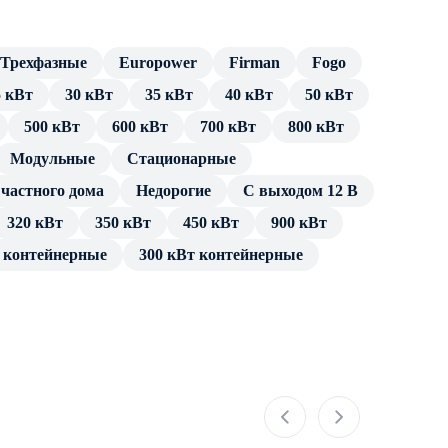
Трехфазные
Europower
Firman
Fogo
5 кВт
30 кВт
35 кВт
40 кВт
50 кВт
500 кВт
600 кВт
700 кВт
800 кВт
Модульные
Cтационарные
частного дома
Недорогие
С выходом 12 В
320 кВт
350 кВт
450 кВт
900 кВт
т контейнерные
300 кВт контейнерные