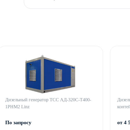
Дизельный генератор ТСС АД-320С-Т400-
Дизел
1РНМ2 Linz
конте
По запросу
от 4 