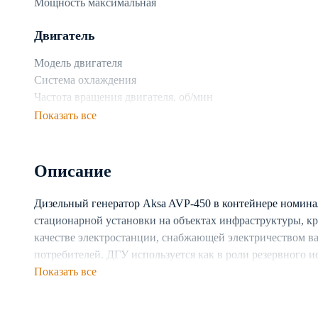
Мощность максимальная
Двигатель
Модель двигателя
Система охлаждения
Частота вращения двигателя, об/мин
Показать все
Топливная система
Топливо
Описание
Объем топливного бака
Расход топлива при 75% нагрузке, л/ч
Дизельный генератор Aksa AVP-450 в контейнере номина
стационарной установки на объектах инфраструктуры, к
Генератор
качестве электростанции, снабжающей электричеством в
Производитель генератора
потребителей. ДГУ используется как в роли резервного и
Число фаз
электростанции. Предусмотрена возможность каскадног
Показать все
Частота, Гц
Генератор построен на базе двигателя с жидкостной си
Тип генератора
непрерывную работу установки в разных климатических 