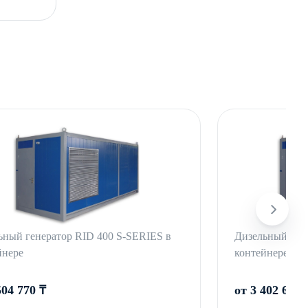
ьный генератор RID 400 S-SERIES в
Дизельный ген
йнере
контейнере с 
504 770 ₸
от 3 402 600 