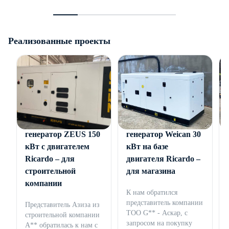
Реализованные проекты
Дизельный
Дизельный
генератор ZEUS 150
генератор Weican 30
кВт с двигателем
кВт на базе
Ricardo – для
двигателя Ricardo –
строительной
для магазина
компании
К нам обратился
представитель компании
Представитель Азиза из
ТОО G** - Аскар, с
строительной компании
запросом на покупку
А** обратилась к нам с