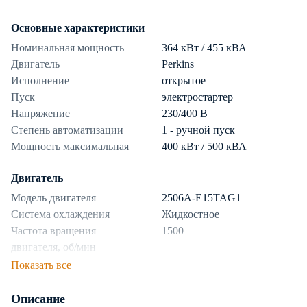
Основные характеристики
Номинальная мощность
364 кВт / 455 кВА
Двигатель
Perkins
Исполнение
открытое
Пуск
электростартер
Напряжение
230/400 В
Степень автоматизации
1 - ручной пуск
Мощность максимальная
400 кВт / 500 кВА
Двигатель
Модель двигателя
2506A-E15TAG1
Система охлаждения
Жидкостное
Частота вращения
1500
двигателя, об/мин
Показать все
Топливная система
Описание
Топливо
дизель