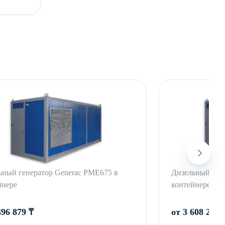
ьный генератор Generac PME675 в
Дизельный ген
йнере
контейнере
496 879 ₸
от 3 608 279 