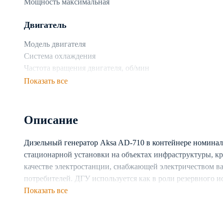
Мощность максимальная
Двигатель
Модель двигателя
Система охлаждения
Частота вращения двигателя, об/мин
Показать все
Топливная система
Топливо
Описание
Объем топливного бака
Расход топлива при 75% нагрузке, л/ч
Дизельный генератор Aksa AD-710 в контейнере номинал
стационарной установки на объектах инфраструктуры, к
Генератор
качестве электростанции, снабжающей электричеством в
Производитель генератора
потребителей. ДГУ используется как в роли резервного и
Число фаз
электростанции. Предусмотрена возможность каскадног
Показать все
Частота, Гц
Генератор построен на базе двигателя с жидкостной си
Тип генератора
непрерывную работу установки в разных климатических 