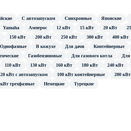
 AVR. Это блок стабилизации выходного напряжения,
и напряжения, частоты и силы тока могут возникать из-за
ийские
С автозапуском
Синхронные
Японские
Aksa AD-710 в контейнере
ленвала, резкого изменения нагрузки. Блок АВР сглаживает
нет
Yamaha
Амперос
12 кВт
15 кВт
20 кВт
2
 позволяет подключать к генератору компьютерное
нет
150 кВт
200 кВт
250 кВт
300 кВт
400 кВт
 и средства связи.
Уточняйте при заказе
Однофазные
В кожухе
Для дачи
Контейнерные
ченный к отдельному аккумулятору. В конструкции ДГУ
тические
Газобензиновые
Для газового котла
Для 
о время работы.
6345
110 кВт
130 кВт
160 кВт
180 кВт
240 кВт
В), то есть, предусмотрено подключение потребителей,
6000
20 кВт с автозапуском
100 кВт контейнерные
200 кВ
ГУ для установки в качестве резерва, или основного
2300
посредством стандартных разъемов, без трансформатора и
 кВт трехфазные
Немецкие
Турецкие
2900
проверенные сертифицированные ДГУ. Дизельный генератор
й документации и продолжительную гарантию производителя.
Турция
вки, подключения и эксплуатации предоставляем в полном
1 год
ты любой транспортной компанией, инженерное