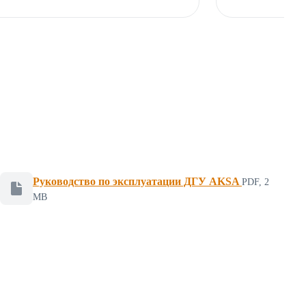
Руководство по эксплуатации ДГУ AKSA
PDF, 2
Файл для скачивания, формат PDF, размер 2 мегабайт
MB