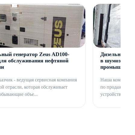
ьный генератор Zeus AD100-
Дизельный ге
для обслуживания нефтяной
в шумозащитн
ли
промышленног
казчик - ведущая сервисная компания
Наша компания 
ой отрасли, которая обслуживает
по продаже дизе
обывающие объе...
устройства с ком