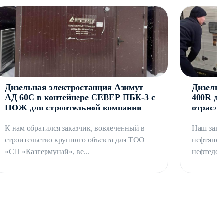
Дизельная электростанция Азимут
Дизел
АД 60С в контейнере СЕВЕР ПБК-3 с
400R 
ПОЖ для строительной компании
отрас
К нам обратился заказчик, вовлеченный в
Наш за
строительство крупного объекта для ТОО
нефтян
«СП «Казгермунай», ве...
нефтед