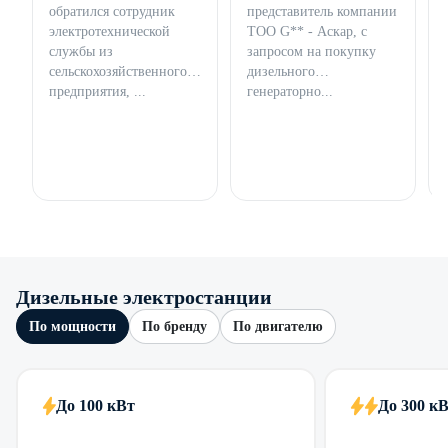
обратился сотрудник
представитель компании
электротехнической
ТОО G** - Аскар, с
службы из
запросом на покупку
сельскохозяйственного
дизельного
предприятия, ...
генераторно...
Дизельные электростанции
По мощности
По бренду
По двигателю
До 100 кВт
До 300 к