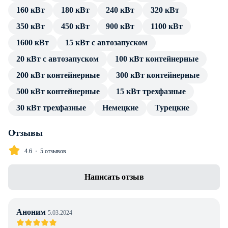
160 кВт
180 кВт
240 кВт
320 кВт
источника тока. Подключение потребителя производится
посредством стандартных разъемов, без трансформатора и
350 кВт
450 кВт
900 кВт
1100 кВт
переходников.
1600 кВт
15 кВт с автозапуском
В каталоге товаров компании Энерджи Групп — только
20 кВт с автозапуском
100 кВт контейнерные
проверенные сертифицированные ДГУ. Дизельный
200 кВт контейнерные
300 кВт контейнерные
генератор Aksa AD-750 в кожухе с АВР имеет весь пакет
500 кВт контейнерные
15 кВт трехфазные
технической документации и продолжительную гарантию
производителя. Профессиональные консультации по
30 кВт трехфазные
Немецкие
Турецкие
особенностям установки, подключения и эксплуатации
предоставляем в полном объеме без дополнительной
Отзывы
оплаты. Доставка в г. Алматы любой транспортной
4.6
5 отзывов
компанией, инженерное сопровождение проекта.
Написать отзыв
Аноним
5.03.2024