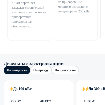
на приобретение
К нам обратился
мощного дизельного
владелец строительной
генератора — 200 кВт.
компании с запросом на
приобретение
генератора для
обеспечения...
Дизельные электростанции
По мощности
По бренду
По двигателю
До 100 кВт
До 300 к
35 кВт
40 кВт
110 кВт