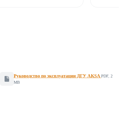
Руководство по эксплуатации ДГУ AKSA
PDF, 2
Файл для скачивания, формат PDF, размер 2 мегабайт
MB