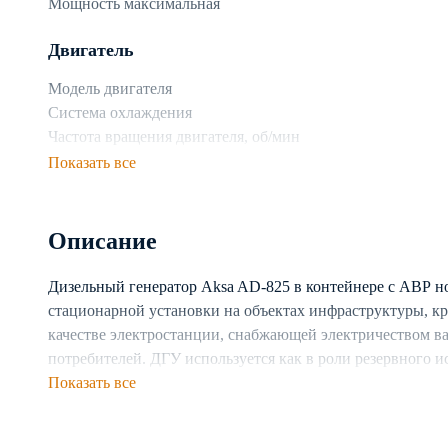
Мощность максимальная
Двигатель
Модель двигателя
Система охлаждения
Частота вращения двигателя, об/мин
Показать все
Топливная система
Топливо
Описание
Объем топливного бака
Расход топлива при 75% нагрузке, л/ч
Дизельный генератор Aksa AD-825 в контейнере с АВР н
стационарной установки на объектах инфраструктуры, к
Генератор
качестве электростанции, снабжающей электричеством в
Производитель генератора
потребителей. ДГУ используется как в роли резервного и
Число фаз
электростанции. Предусмотрена возможность каскадног
Показать все
Частота, Гц
Генератор построен на базе двигателя с жидкостной си
Тип генератора
непрерывную работу установки в разных климатических 