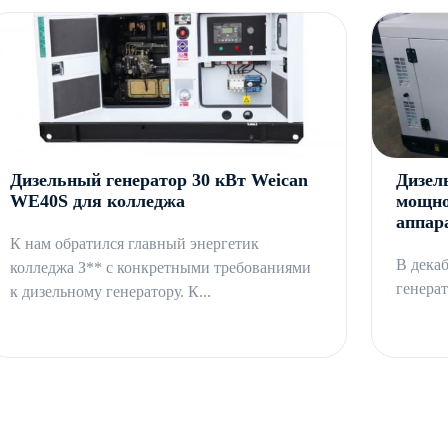
Дизельный генератор 30 кВт Weican
Дизел
WE40S для колледжа
мощно
аппар
К нам обратился главный энергетик
В дека
колледжа З** с конкретными требованиями
генера
к дизельному генератору. К...