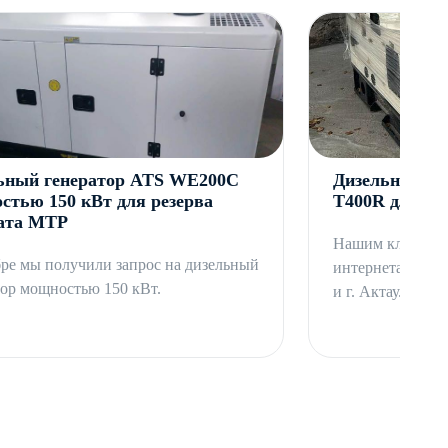
ьный генератор ATS WE200C
Дизельный ге
стью 150 кВт для резерва
T400R для пр
ата МТР
Нашим клиентом
бре мы получили запрос на дизельный
интернета и свя
тор мощностью 150 кВт.
и г. Актау.