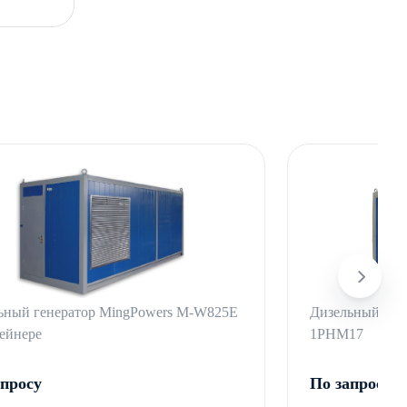
ьный генератор MingPowers M-W825E
Дизельный ген
тейнере
1РНМ17
апросу
По запросу