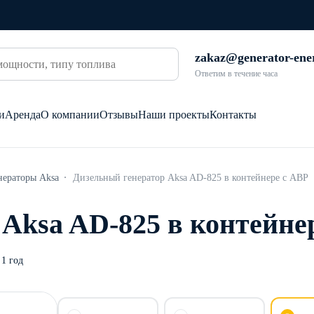
zakaz@generator-ene
Ответим в течение часа
и
Аренда
О компании
Отзывы
Наши проекты
Контакты
нераторы Aksa
Дизельный генератор Aksa AD-825 в контейнере с АВР
Aksa AD-825 в контейне
1 год