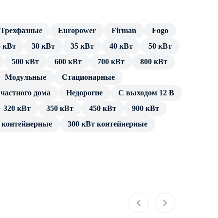
Трехфазные
Europower
Firman
Fogo
5 кВт
30 кВт
35 кВт
40 кВт
50 кВт
500 кВт
600 кВт
700 кВт
800 кВт
Модульные
Cтационарные
частного дома
Недорогие
С выходом 12 В
320 кВт
350 кВт
450 кВт
900 кВт
т контейнерные
300 кВт контейнерные