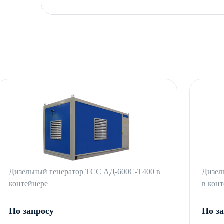
Дизельный генератор ТСС АД-600С-Т400 в
Дизел
контейнере
в кон
По запросу
По з