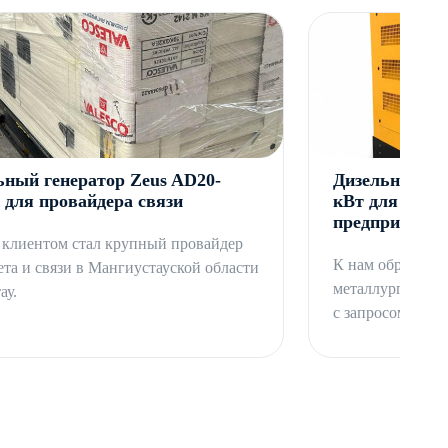
ьный генератор Zeus AD20-
Дизельный ге
 для провайдера связи
кВт для мета
предприятия
клиентом стал крупный провайдер
К нам обратился
та и связи в Мангиустауской области
металлургическо
ау.
с запросом на по