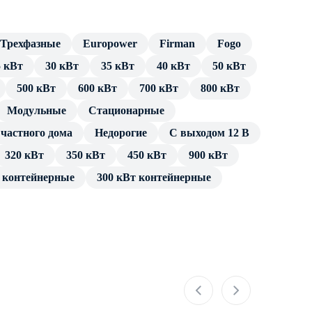
Трехфазные
Europower
Firman
Fogo
5 кВт
30 кВт
35 кВт
40 кВт
50 кВт
500 кВт
600 кВт
700 кВт
800 кВт
Модульные
Cтационарные
частного дома
Недорогие
С выходом 12 В
320 кВт
350 кВт
450 кВт
900 кВт
т контейнерные
300 кВт контейнерные