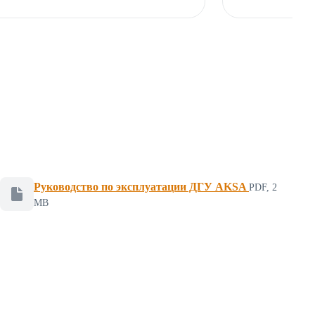
Руководство по эксплуатации ДГУ AKSA
PDF, 2
Файл для скачивания, формат PDF, размер 2 мегабайт
MB