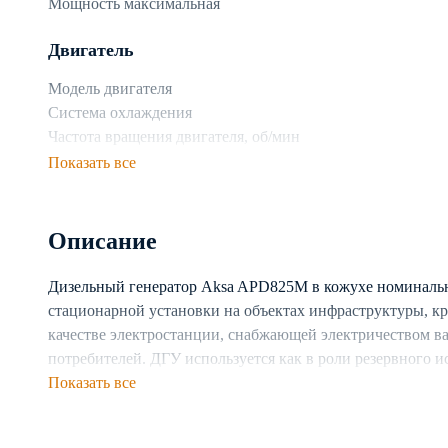
Мощность максимальная
Двигатель
Модель двигателя
Система охлаждения
Частота вращения двигателя, об/мин
Показать все
Топливная система
Топливо
Описание
Объем топливного бака
Расход топлива при 75% нагрузке, л/ч
Дизельный генератор Aksa APD825M в кожухе номинальн
стационарной установки на объектах инфраструктуры, к
Генератор
качестве электростанции, снабжающей электричеством в
Производитель генератора
потребителей. ДГУ используется как в роли резервного и
Число фаз
электростанции. Предусмотрена возможность каскадног
Показать все
Частота, Гц
Генератор построен на базе двигателя с жидкостной си
Тип генератора
непрерывную работу установки в разных климатических 