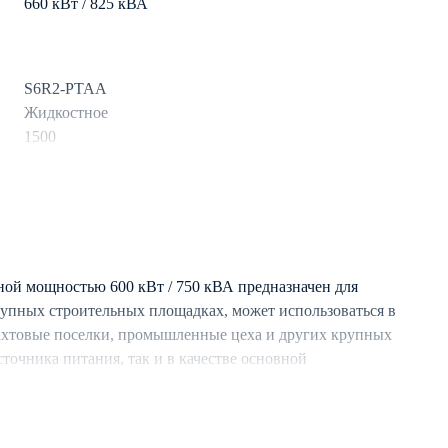
660 кВт / 825 кВА
S6R2-PTAA
Жидкостное
1500
дизель
1300 л
119.2
ой мощностью 600 кВт / 750 кВА предназначен для
рупных строительных площадках, может использоваться в
ахтовые поселки, промышленные цеха и других крупных
Aksa
сточника питания, так и в качестве основной
3
о подключения с аналогичными ДЭС.
50
стемой охлаждения, обеспечивающей длительную
Синхронный
условиях.