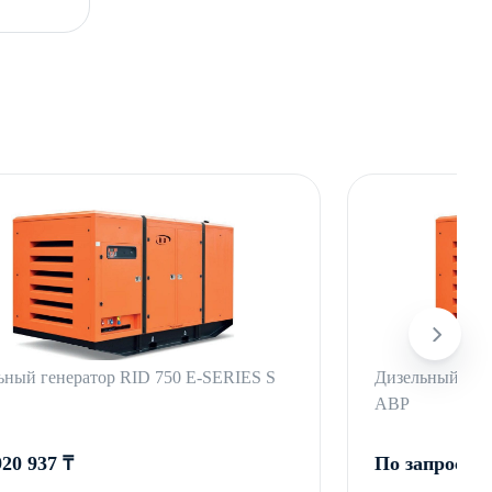
ьный генератор RID 750 E-SERIES S
Дизельный ген
АВР
920 937 ₸
По запросу