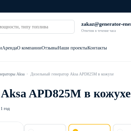
zakaz@generator-ene
Ответим в течение часа
и
Аренда
О компании
Отзывы
Наши проекты
Контакты
нераторы Aksa
Дизельный генератор Aksa APD825M в кожухе
 Aksa APD825M в кожухе
1 год