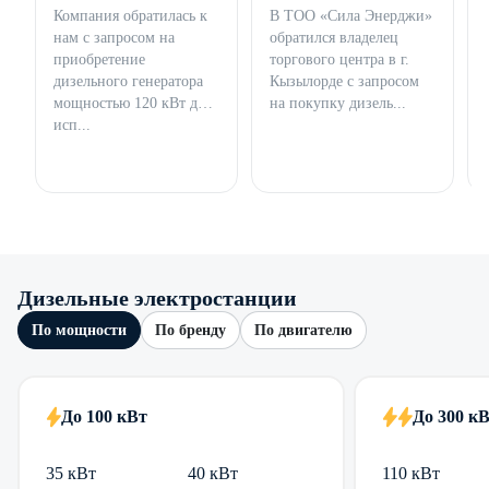
Компания обратилась к
В ТОО «Сила Энерджи»
нам с запросом на
обратился владелец
приобретение
торгового центра в г.
дизельного генератора
Кызылорде с запросом
мощностью 120 кВт для
на покупку дизель...
исп...
Дизельные электростанции
По мощности
По бренду
По двигателю
До 100 кВт
До 300 к
35 кВт
40 кВт
110 кВт