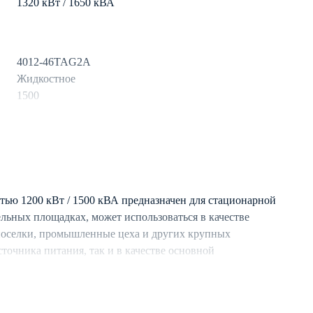
1320 кВт / 1650 кВА
4012-46TAG2A
Жидкостное
1500
дизель
234
ью 1200 кВт / 1500 кВА предназначен для стационарной
льных площадках, может использоваться в качестве
Mecc Alte
поселки, промышленные цеха и других крупных
3
сточника питания, так и в качестве основной
50
о подключения с аналогичными ДЭС.
Синхронный
стемой охлаждения, обеспечивающей длительную
условиях.