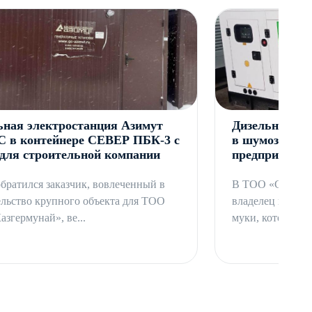
ьная электростанция Азимут
Дизельный ге
С в контейнере СЕВЕР ПБК-3 с
в шумозащитн
ля строительной компании
предприятия 
братился заказчик, вовлеченный в
В ТОО «Сила Эн
ельство крупного объекта для ТОО
владелец предпр
згермунай», ве...
муки, который н