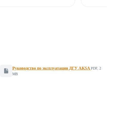
Руководство по эксплуатации ДГУ AKSA
PDF, 2
Файл для скачивания, формат PDF, размер 2 мегабайт
MB