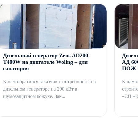
ии и продолжительную гарантию производителя.
вки, подключения и эксплуатации предоставляем в полном
ты любой транспортной компанией, инженерное
Дизельный генератор Zeus AD200-
Дизел
T400W на двигателе Woling – для
АД 60
санатория
ПОЖ д
К нам обратился заказчик с потребностью в
К нам о
дизельном генераторе на 200 кВт в
строит
шумозащитном кожухе. Зак...
«СП «Ка