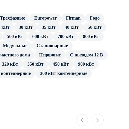
Трехфазные
Europower
Firman
Fogo
5 кВт
30 кВт
35 кВт
40 кВт
50 кВт
500 кВт
600 кВт
700 кВт
800 кВт
Модульные
Cтационарные
частного дома
Недорогие
С выходом 12 В
320 кВт
350 кВт
450 кВт
900 кВт
т контейнерные
300 кВт контейнерные