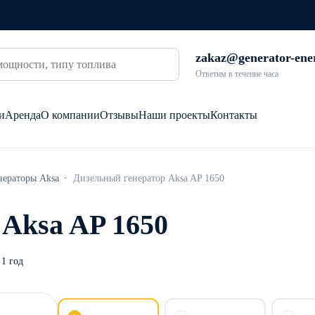
zakaz@generator-ene
Ответим в течение часа
и
Аренда
О компании
Отзывы
Наши проекты
Контакты
нераторы Aksa
Дизельный генератор Aksa AP 1650
Aksa AP 1650
1 год