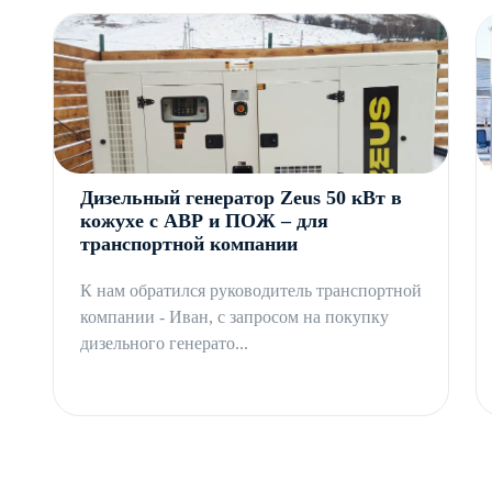
Aksa AP 1650 имеет весь пакет технической документац
Профессиональные консультации по особенностям устано
объеме без дополнительной оплаты. Доставка в г. Алма
сопровождение проекта.
Дизельный генератор Zeus 50 кВт в
кожухе с АВР и ПОЖ – для
транспортной компании
К нам обратился руководитель транспортной
компании - Иван, с запросом на покупку
дизельного генерато...