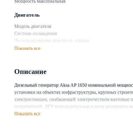
Мощность максимальная
Двигатель
Модель двигателя
Система охлаждения
Частота вращения двигателя, об/мин
Показать все
Топливная система
Топливо
Описание
Расход топлива при 75% нагрузке, л/ч
Дизельный генератор Aksa AP 1650 номинальной мощност
Генератор
установки на объектах инфраструктуры, крупных строите
Производитель генератора
электростанции, снабжающей электричеством вахтовые 
Число фаз
потребителей. ДГУ используется как в роли резервного и
Частота, Гц
электростанции. Предусмотрена возможность каскадног
Показать все
Тип генератора
Генератор построен на базе двигателя с жидкостной си
непрерывную работу установки в разных климатических 