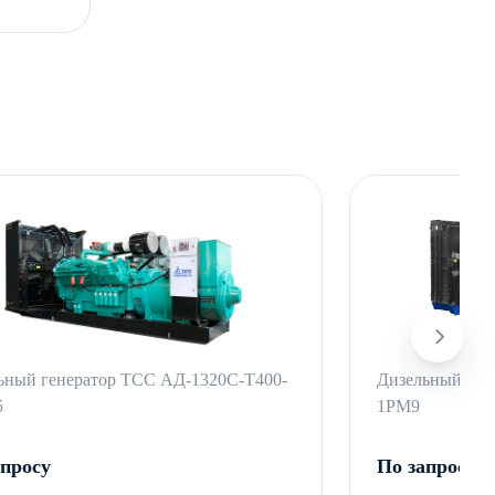
ьный генератор ТСС АД-1320С-Т400-
Дизельный ген
5
1РМ9
апросу
По запросу