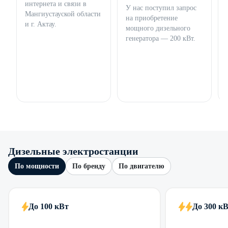
интернета и связи в
У нас поступил запрос
Мангиустауской области
на приобретение
и г. Актау.
мощного дизельного
генератора — 200 кВт.
Дизельные электростанции
По мощности
По бренду
По двигателю
До 100 кВт
До 300 к