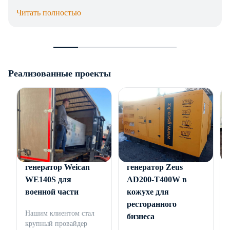
компанией, инженерное сопровождение проекта.
Читать полностью
Реализованные проекты
Дизельный
Дизельный
генератор Weican
генератор Zeus
WE140S для
AD200-T400W в
военной части
кожухе для
ресторанного
Нашим клиентом стал
бизнеса
крупный провайдер