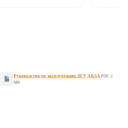
Руководство по эксплуатации ДГУ AKSA
PDF, 2
Файл для скачивания, формат PDF, размер 2 мегабайт
MB