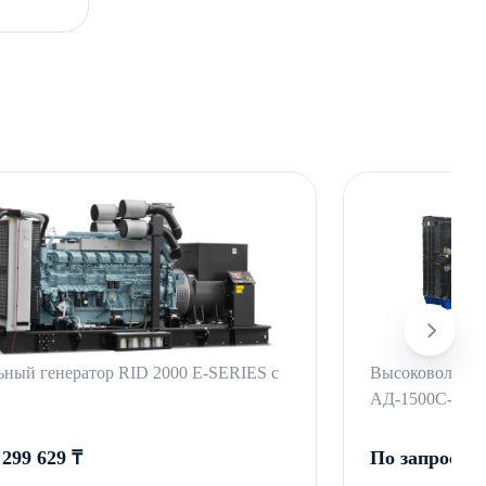
ьный генератор RID 2000 E-SERIES с
Высоковольтны
АД-1500С-Т63
 299 629 ₸
По запросу