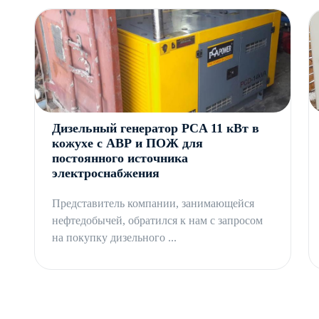
Aksa APD2250M с АВР имеет весь пакет технической до
Профессиональные консультации по особенностям устано
объеме без дополнительной оплаты. Доставка в г. Алма
сопровождение проекта.
Дизельный генератор PCA 11 кВт в
кожухе с АВР и ПОЖ для
постоянного источника
электроснабжения
Представитель компании, занимающейся
нефтедобычей, обратился к нам с запросом
на покупку дизельного ...