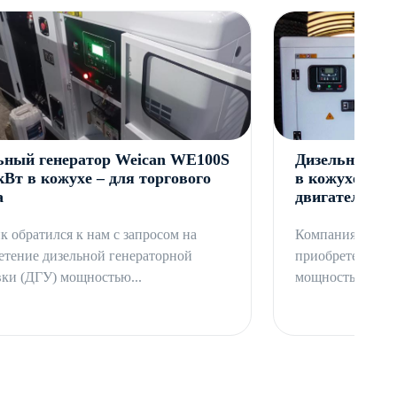
ьный генератор Weican WE100S
Дизельный ге
кВт в кожухе – для торгового
в кожухе, на
а
двигателя Ric
к обратился к нам с запросом на
Компания обрати
етение дизельной генераторной
приобретение ди
вки (ДГУ) мощностью...
мощностью 120 к