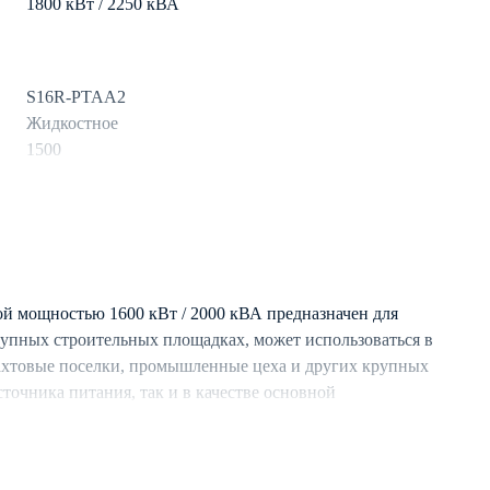
1800 кВт / 2250 кВА
S16R-PTAA2
Жидкостное
1500
дизель
313.1
 мощностью 1600 кВт / 2000 кВА предназначен для
рупных строительных площадках, может использоваться в
Aksa
ахтовые поселки, промышленные цеха и других крупных
3
сточника питания, так и в качестве основной
50
о подключения с аналогичными ДЭС.
Синхронный
стемой охлаждения, обеспечивающей длительную
условиях.