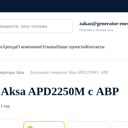
zakaz@generator-ene
Ответим в течение часа
и
Аренда
О компании
Отзывы
Наши проекты
Контакты
нераторы Aksa
Дизельный генератор Aksa APD2250M с АВР
 Aksa APD2250M с АВР
1 год