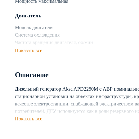
Мощность максимальная
Двигатель
Модель двигателя
Система охлаждения
Частота вращения двигателя, об/мин
Показать все
Топливная система
Топливо
Описание
Расход топлива при 75% нагрузке, л/ч
Дизельный генератор Aksa APD2250M с АВР номинальной
Генератор
стационарной установки на объектах инфраструктуры, к
Производитель генератора
качестве электростанции, снабжающей электричеством в
Число фаз
потребителей. ДГУ используется как в роли резервного и
Частота, Гц
электростанции. Предусмотрена возможность каскадног
Показать все
Тип генератора
Генератор построен на базе двигателя с жидкостной си
непрерывную работу установки в разных климатических 