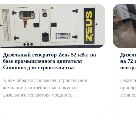
кументации и продолжительную гарантию производителя.
вки, подключения и эксплуатации предоставляем в полном
ты любой транспортной компанией, инженерное
Дизельный генератор Zeus 52 кВт, на
Дизел
базе промышленного двигателя
на 72 
Cummins для строительства
центр
К нам обратился владелец строительной
Заказчи
компании с потребностью покупки
приобр
дизельного генератора мощность...
устано