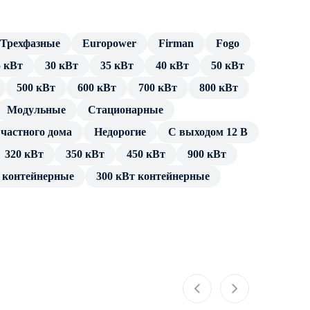
Трехфазные
Europower
Firman
Fogo
5 кВт
30 кВт
35 кВт
40 кВт
50 кВт
500 кВт
600 кВт
700 кВт
800 кВт
Модульные
Cтационарные
частного дома
Недорогие
С выходом 12 В
320 кВт
350 кВт
450 кВт
900 кВт
т контейнерные
300 кВт контейнерные