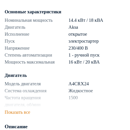
Основные характеристики
Номинальная мощность
14.4 кВт / 18 кВА
Двигатель
Aksa
Исполнение
открытое
Пуск
электростартер
Напряжение
230/400 В
Степень автоматизации
1 - ручной пуск
Мощность максимальная
16 кВт / 20 кВА
Двигатель
Модель двигателя
A4CRX24
Система охлаждения
Жидкостное
Частота вращения
1500
двигателя, об/мин
Показать все
Топливная система
Описание
Топливо
дизель