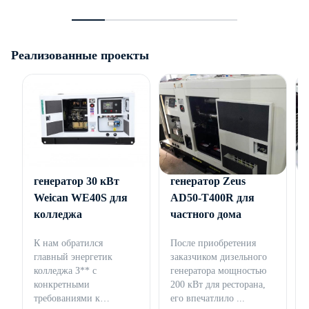
Реализованные проекты
Дизельный
Дизельный
генератор 30 кВт
генератор Zeus
Weican WE40S для
AD50-T400R для
колледжа
частного дома
К нам обратился
После приобретения
главный энергетик
заказчиком дизельного
колледжа З** с
генератора мощностью
конкретными
200 кВт для ресторана,
требованиями к
его впечатлило ...