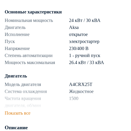
Основные характеристики
Номинальная мощность
24 кВт / 30 кВА
Двигатель
Aksa
Исполнение
открытое
Пуск
электростартер
Напряжение
230/400 В
Степень автоматизации
1 - ручной пуск
Мощность максимальная
26.4 кВт / 33 кВА
Двигатель
Модель двигателя
A4CRX25T
Система охлаждения
Жидкостное
Частота вращения
1500
двигателя, об/мин
Показать все
Топливная система
Описание
Топливо
дизель