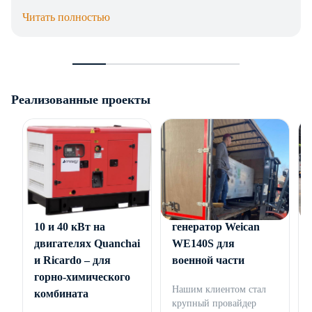
Читать полностью
Реализованные проекты
Генераторы Азимут
Дизельный
10 и 40 кВт на
генератор Weican
двигателях Quanchai
WE140S для
и Ricardo – для
военной части
горно-химического
Нашим клиентом стал
комбината
крупный провайдер