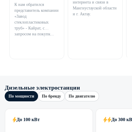
интернета и связи в
К нам обратился
Мангиустауской области
представитель компании
и г. Актау.
«Завод
стеклопластиковых
труб» - Кайрат, с
запросом на покупк...
Дизельные электростанции
По мощности
По бренду
По двигателю
До 100 кВт
До 300 к