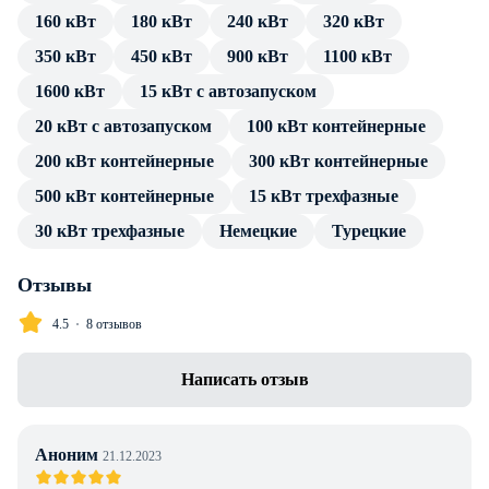
160 кВт
180 кВт
240 кВт
320 кВт
источника тока. Подключение потребителя производится
посредством стандартных разъемов, без трансформатора и
350 кВт
450 кВт
900 кВт
1100 кВт
переходников.
1600 кВт
15 кВт с автозапуском
В каталоге товаров компании Энерджи Групп — только
20 кВт с автозапуском
100 кВт контейнерные
проверенные сертифицированные ДГУ. Дизельный
200 кВт контейнерные
300 кВт контейнерные
генератор Aksa APD20A в контейнере имеет весь пакет
500 кВт контейнерные
15 кВт трехфазные
технической документации и продолжительную гарантию
производителя. Профессиональные консультации по
30 кВт трехфазные
Немецкие
Турецкие
особенностям установки, подключения и эксплуатации
предоставляем в полном объеме без дополнительной
Отзывы
оплаты. Доставка в г. Алматы любой транспортной
4.5
8 отзывов
компанией, инженерное сопровождение проекта.
Написать отзыв
Аноним
21.12.2023