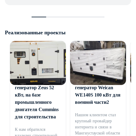
Реализованные проекты
Дизельный
Дизельный
генератор Zeus 52
генератор Weican
кВт, на базе
WE140S 100 кВт для
промышленного
военной части2
двигателя Cummins
Нашим клиентом стал
для строительства
крупный провайдер
интернета и связи в
К нам обратился
Мангиустауской области
владелец строительной