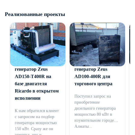
Реализованные проекты
Дизельный
Дизельный
генератор Zeus
генератор Zeus
AD150-T400R на
AD100-400R для
базе двигателя
торгового центра
Ricardo в открытом
Поступил запрос на
исполнении
приобретение
дизельного генератора
К нам обратился клиент
мощностью 80 кВт в
с запросом на подбор
изумительном городе
генератора мощностью
Алматы...
150 кВт. Сразу же он
отметил, что и...