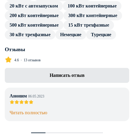
20 кВт с автозапуском
100 кВт контейнерные
посредством стандартных разъемов, без трансформатора и
переходников.
200 кВт контейнерные
300 кВт контейнерные
500 кВт контейнерные
15 кВт трехфазные
В каталоге товаров компании Энерджи Групп — только
проверенные сертифицированные ДГУ. Дизельный
30 кВт трехфазные
Немецкие
Турецкие
генератор CTG AD-18RE в кожухе имеет весь пакет
технической документации и продолжительную гарантию
Отзывы
производителя. Профессиональные консультации по
4.6
13 отзывов
особенностям установки, подключения и эксплуатации
предоставляем в полном объеме без дополнительной
Написать отзыв
оплаты. Доставка в г. Алматы любой транспортной
компанией, инженерное сопровождение проекта.
Аноним
06.05.2023
Читать полностью