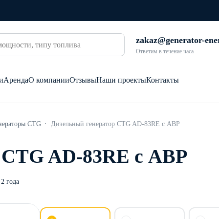
zakaz@generator-ene
Ответим в течение часа
и
Аренда
О компании
Отзывы
Наши проекты
Контакты
нераторы CTG
Дизельный генератор CTG AD-83RE с АВР
р CTG AD-83RE с АВР
2 года