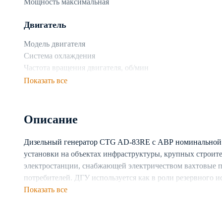
Мощность максимальная
Двигатель
Модель двигателя
Система охлаждения
Частота вращения двигателя, об/мин
Показать все
Топливная система
Топливо
Описание
Объем топливного бака
Расход топлива при 75% нагрузке, л/ч
Дизельный генератор CTG AD-83RE с АВР номинальной м
установки на объектах инфраструктуры, крупных строите
Генератор
электростанции, снабжающей электричеством вахтовые 
Производитель генератора
потребителей. ДГУ используется как в роли резервного и
Число фаз
электростанции. Предусмотрена возможность каскадног
Показать все
Частота, Гц
Генератор построен на базе двигателя с жидкостной си
Тип генератора
непрерывную работу установки в разных климатических 