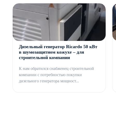
CTG AD-83RE с АВР имеет весь пакет технической доку
Профессиональные консультации по особенностям устано
объеме без дополнительной оплаты. Доставка в г. Алма
сопровождение проекта.
Дизельный генератор Ricardo 50 кВт
в шумозащитном кожухе – для
строительной компании
К нам обратился снабженец строительной
компании с потребностью покупки
дизельного генератора мощност...