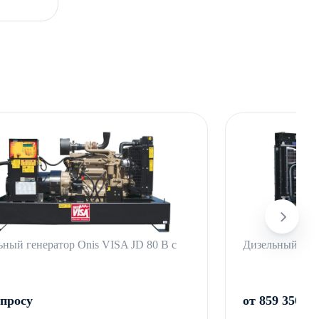
ьный генератор Onis VISA JD 80 B с
Дизельный ген
апросу
от 859 356 ₸