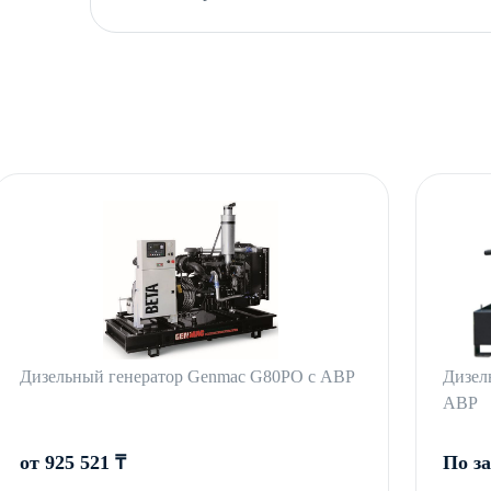
Дизельный генератор Genmac G80PO с АВР
Дизел
АВР
от 925 521 ₸
По з