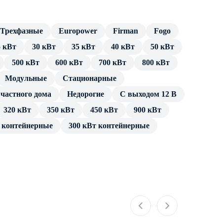
Трехфазные
Europower
Firman
Fogo
5 кВт
30 кВт
35 кВт
40 кВт
50 кВт
500 кВт
600 кВт
700 кВт
800 кВт
Модульные
Cтационарные
частного дома
Недорогие
С выходом 12 В
320 кВт
350 кВт
450 кВт
900 кВт
т контейнерные
300 кВт контейнерные