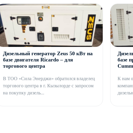
ментации и продолжительную гарантию производителя.
вки, подключения и эксплуатации предоставляем в полном
ты любой транспортной компанией, инженерное
Дизельный генератор Zeus 50 кВт на
Дизел
базе двигателя Ricardo – для
базе 
торгового центра
Cummi
В ТОО «Сила Энерджи» обратился владелец
К нам 
торгового центра в г. Кызылорде с запросом
компан
на покупку дизель...
дизельн