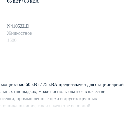
66 кВт / 83 кВА
N4105ZLD
Жидкостное
1500
дизель
150 л
11
ощностью 60 кВт / 75 кВА предназначен для стационарной
льных площадках, может использоваться в качестве
поселки, промышленные цеха и других крупных
CTG
сточника питания, так и в качестве основной
3
о подключения с аналогичными ДЭС.
50
стемой охлаждения, обеспечивающей длительную
Синхронный
условиях.