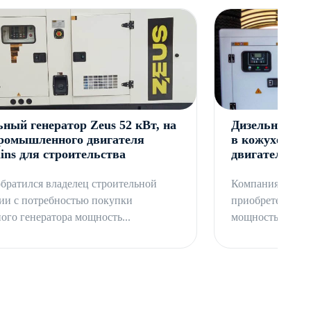
ьный генератор Zeus 52 кВт, на
Дизельный ге
промышленного двигателя
в кожухе, на
ns для строительства
двигателя Ric
обратился владелец строительной
Компания обрати
ии с потребностью покупки
приобретение ди
ого генератора мощность...
мощностью 120 к