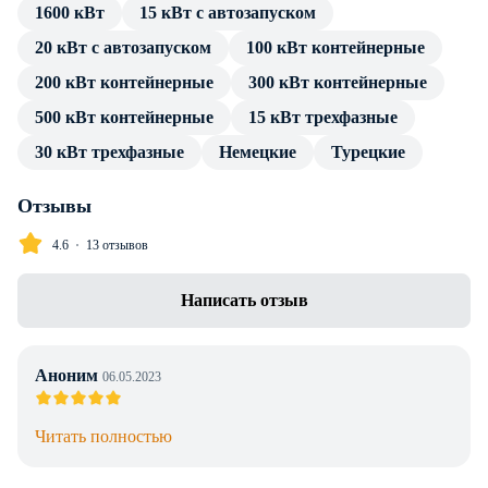
1600 кВт
15 кВт с автозапуском
источника тока. Подключение потребителя производится
20 кВт с автозапуском
100 кВт контейнерные
посредством стандартных разъемов, без трансформатора и
переходников.
200 кВт контейнерные
300 кВт контейнерные
500 кВт контейнерные
15 кВт трехфазные
В каталоге товаров компании Энерджи Групп — только
проверенные сертифицированные ДГУ. Дизельный
30 кВт трехфазные
Немецкие
Турецкие
генератор CTG 165D в кожухе имеет весь пакет
технической документации и продолжительную гарантию
Отзывы
производителя. Профессиональные консультации по
4.6
13 отзывов
особенностям установки, подключения и эксплуатации
предоставляем в полном объеме без дополнительной
Написать отзыв
оплаты. Доставка в г. Алматы любой транспортной
компанией, инженерное сопровождение проекта.
Аноним
06.05.2023
Читать полностью