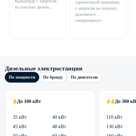
Кызылорде с запросом
строительной компании,
на покупку дизель...
с запросом на покупку
дизельного
генераторного ...
Дизельные электростанции
По мощности
По бренду
По двигателю
До 100 кВт
До 300 к
35 кВт
40 кВт
110 кВт
45 кВт
48 кВт
130 кВт
50 кВт
60 кВт
160 кВт