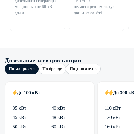
дизельного генератора
1РПМ7 в
мощностью от 60 кВт
шумозащитном кожухе с
для и...
двигателем Wei...
Дизельные электростанции
По мощности
По бренду
По двигателю
До 100 кВт
До 300 к
35 кВт
40 кВт
110 кВт
45 кВт
48 кВт
130 кВт
50 кВт
60 кВт
160 кВт