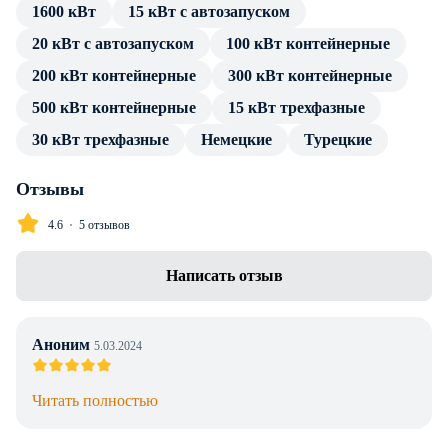
1600 кВт
15 кВт с автозапуском
источника тока. Подключение потребителя производится
20 кВт с автозапуском
100 кВт контейнерные
посредством стандартных разъемов, без трансформатора и
переходников.
200 кВт контейнерные
300 кВт контейнерные
500 кВт контейнерные
15 кВт трехфазные
В каталоге товаров компании Энерджи Групп — только
проверенные сертифицированные ДГУ. Дизельный
30 кВт трехфазные
Немецкие
Турецкие
генератор Atlas Copco QI 90 в контейнере имеет весь пакет
технической документации и продолжительную гарантию
Отзывы
производителя. Профессиональные консультации по
4.6
5 отзывов
особенностям установки, подключения и эксплуатации
предоставляем в полном объеме без дополнительной
Написать отзыв
оплаты. Доставка в г. Алматы любой транспортной
компанией, инженерное сопровождение проекта.
Аноним
5.03.2024
Читать полностью