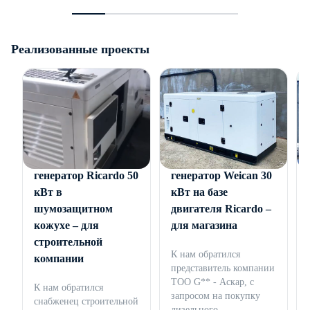
Реализованные проекты
Дизельный
Дизельный
генератор Ricardo 50
генератор Weican 30
кВт в
кВт на базе
шумозащитном
двигателя Ricardo –
кожухе – для
для магазина
строительной
К нам обратился
компании
представитель компании
ТОО G** - Аскар, с
К нам обратился
запросом на покупку
снабженец строительной
дизельного