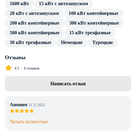
1600 кВт
15 кВт с автозапуском
источника тока. Подключение потребителя производится
20 кВт с автозапуском
100 кВт контейнерные
посредством стандартных разъемов, без трансформатора и
переходников.
200 кВт контейнерные
300 кВт контейнерные
500 кВт контейнерные
15 кВт трехфазные
В каталоге товаров компании Энерджи Групп — только
проверенные сертифицированные ДГУ. Дизельный
30 кВт трехфазные
Немецкие
Турецкие
генератор Atlas Copco QIS 630 с АВР имеет весь пакет
технической документации и продолжительную гарантию
Отзывы
производителя. Профессиональные консультации по
4.5
8 отзывов
особенностям установки, подключения и эксплуатации
предоставляем в полном объеме без дополнительной
Написать отзыв
оплаты. Доставка в г. Алматы любой транспортной
компанией, инженерное сопровождение проекта.
Аноним
21.12.2023
Читать полностью