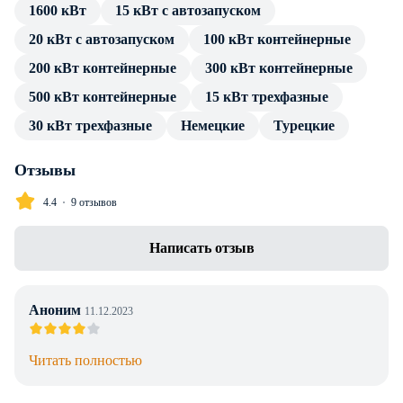
1600 кВт
15 кВт с автозапуском
источника тока. Подключение потребителя производится
20 кВт с автозапуском
100 кВт контейнерные
посредством стандартных разъемов, без трансформатора и
переходников.
200 кВт контейнерные
300 кВт контейнерные
500 кВт контейнерные
15 кВт трехфазные
В каталоге товаров компании Энерджи Групп — только
проверенные сертифицированные ДГУ. Дизельный
30 кВт трехфазные
Немецкие
Турецкие
генератор Atlas Copco QI 735 в контейнере с АВР имеет
весь пакет технической документации и продолжительную
Отзывы
гарантию производителя. Профессиональные консультации
4.4
9 отзывов
по особенностям установки, подключения и эксплуатации
предоставляем в полном объеме без дополнительной
Написать отзыв
оплаты. Доставка в г. Алматы любой транспортной
компанией, инженерное сопровождение проекта.
Аноним
11.12.2023
Читать полностью