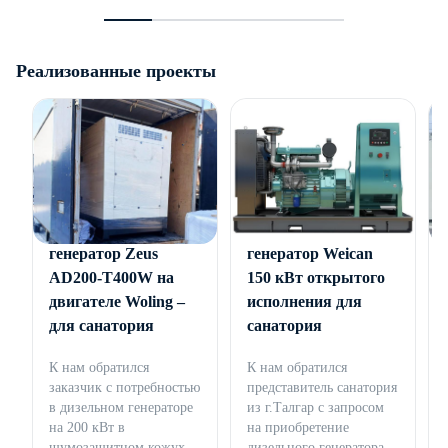
Реализованные проекты
Дизельный
Дизельный
генератор Zeus
генератор Weican
AD200-T400W на
150 кВт открытого
двигателе Woling –
исполнения для
для санатория
санатория
К нам обратился
К нам обратился
заказчик с потребностью
представитель санатория
в дизельном генераторе
из г.Талгар с запросом
на 200 кВт в
на приобретение
шумозащитном кожухе.
дизельного генератора...