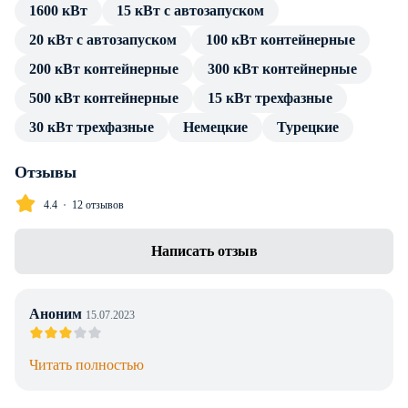
1600 кВт
15 кВт с автозапуском
источника тока. Подключение потребителя производится
20 кВт с автозапуском
100 кВт контейнерные
посредством стандартных разъемов, без трансформатора и
переходников.
200 кВт контейнерные
300 кВт контейнерные
500 кВт контейнерные
15 кВт трехфазные
В каталоге товаров компании Энерджи Групп — только
проверенные сертифицированные ДГУ. Дизельный
30 кВт трехфазные
Немецкие
Турецкие
генератор Atlas Copco QAC 1100 имеет весь пакет
технической документации и продолжительную гарантию
Отзывы
производителя. Профессиональные консультации по
4.4
12 отзывов
особенностям установки, подключения и эксплуатации
предоставляем в полном объеме без дополнительной
Написать отзыв
оплаты. Доставка в г. Алматы любой транспортной
компанией, инженерное сопровождение проекта.
Аноним
15.07.2023
Читать полностью