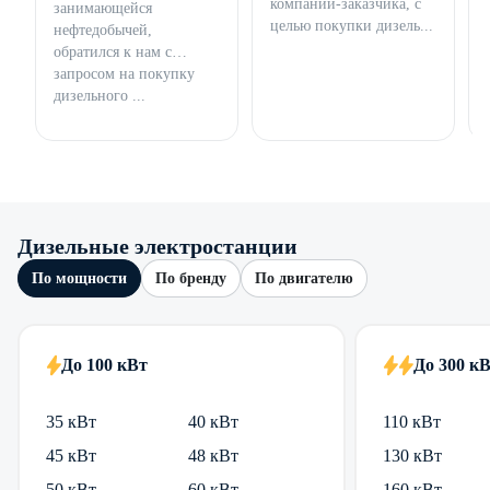
компании-заказчика, с
занимающейся
целью покупки дизель...
нефтедобычей,
обратился к нам с
запросом на покупку
дизельного ...
Дизельные электростанции
По мощности
По бренду
По двигателю
До 100 кВт
До 300 к
35 кВт
40 кВт
110 кВт
45 кВт
48 кВт
130 кВт
50 кВт
60 кВт
160 кВт