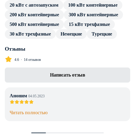
20 кВт с автозапуском
100 кВт контейнерные
посредством стандартных разъемов, без трансформатора и
переходников.
200 кВт контейнерные
300 кВт контейнерные
500 кВт контейнерные
15 кВт трехфазные
В каталоге товаров компании Энерджи Групп — только
проверенные сертифицированные ДГУ. Дизельный
30 кВт трехфазные
Немецкие
Турецкие
генератор Atlas Copco QI 1420 в контейнере с АВР имеет
весь пакет технической документации и продолжительную
Отзывы
гарантию производителя. Профессиональные консультации
4.6
14 отзывов
по особенностям установки, подключения и эксплуатации
предоставляем в полном объеме без дополнительной
Написать отзыв
оплаты. Доставка в г. Алматы любой транспортной
компанией, инженерное сопровождение проекта.
Аноним
04.05.2023
Читать полностью