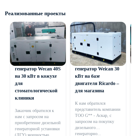
Реализованные проекты
Дизельный
Дизельный
генератор Wecan 40S
генератор Weican 30
на 30 кВт в кожухе
кВт на базе
для
двигателя Ricardo –
стоматологической
для магазина
клиники
К нам обратился
представитель компании
Заказчик обратился к
ТОО G** - Аскар, с
нам с запросом на
запросом на покупку
приобретение дизельной
дизельного
генераторной установки
генераторно...
(ДГУ) мощностью...