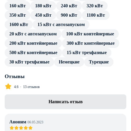
160 кВт
180 кВт
240 кВт
320 кВт
источника тока. Подключение потребителя производится
посредством стандартных разъемов, без трансформатора и
350 кВт
450 кВт
900 кВт
1100 кВт
переходников.
1600 кВт
15 кВт с автозапуском
В каталоге товаров компании Энерджи Групп — только
20 кВт с автозапуском
100 кВт контейнерные
проверенные сертифицированные ДГУ. Дизельный
200 кВт контейнерные
300 кВт контейнерные
генератор Atlas Copco QIS 35 в кожухе имеет весь пакет
500 кВт контейнерные
15 кВт трехфазные
технической документации и продолжительную гарантию
производителя. Профессиональные консультации по
30 кВт трехфазные
Немецкие
Турецкие
особенностям установки, подключения и эксплуатации
предоставляем в полном объеме без дополнительной
Отзывы
оплаты. Доставка в г. Алматы любой транспортной
4.6
13 отзывов
компанией, инженерное сопровождение проекта.
Написать отзыв
Аноним
06.05.2023