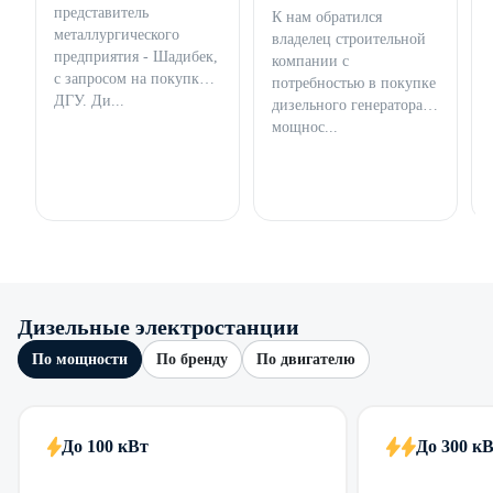
представитель
К нам обратился
металлургического
владелец строительной
предприятия - Шадибек,
компании с
с запросом на покупку
потребностью в покупке
ДГУ. Ди...
дизельного генератора
мощнос...
Дизельные электростанции
По мощности
По бренду
По двигателю
До 100 кВт
До 300 к