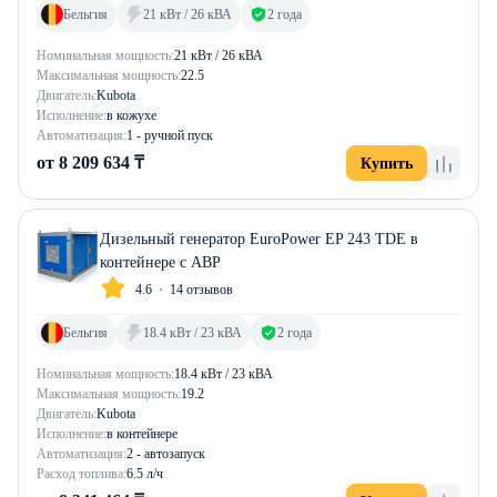
Бельгия
21 кВт / 26 кВА
2 года
Номинальная мощность:
21 кВт / 26 кВА
Максимальная мощность:
22.5
Двигатель:
Kubota
Исполнение:
в кожухе
Автоматизация:
1 - ручной пуск
от 8 209 634 ₸
Купить
Дизельный генератор EuroPower EP 243 TDE в
контейнере с АВР
4.6
14 отзывов
Бельгия
18.4 кВт / 23 кВА
2 года
Номинальная мощность:
18.4 кВт / 23 кВА
Максимальная мощность:
19.2
Двигатель:
Kubota
Исполнение:
в контейнере
Автоматизация:
2 - автозапуск
Расход топлива:
6.5 л/ч