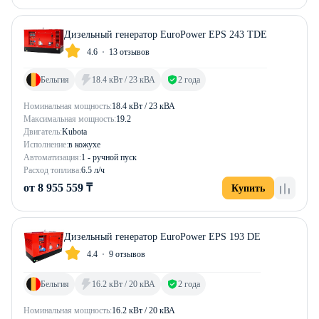
Дизельный генератор EuroPower EPS 243 TDE
4.6
13 отзывов
Бельгия
18.4 кВт / 23 кВА
2 года
Номинальная мощность:
18.4 кВт / 23 кВА
Максимальная мощность:
19.2
Двигатель:
Kubota
Исполнение:
в кожухе
Автоматизация:
1 - ручной пуск
Расход топлива:
6.5 л/ч
от 8 955 559 ₸
Купить
Дизельный генератор EuroPower EPS 193 DE
4.4
9 отзывов
Бельгия
16.2 кВт / 20 кВА
2 года
Номинальная мощность:
16.2 кВт / 20 кВА