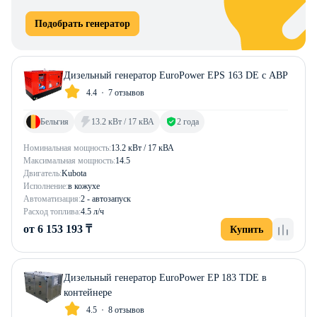
Подобрать генератор
Дизельный генератор EuroPower EPS 163 DE с АВР
4.4
7 отзывов
Бельгия
13.2 кВт / 17 кВА
2 года
Номинальная мощность:
13.2 кВт / 17 кВА
Максимальная мощность:
14.5
Двигатель:
Kubota
Исполнение:
в кожухе
Автоматизация:
2 - автозапуск
Расход топлива:
4.5 л/ч
от 6 153 193 ₸
Купить
Дизельный генератор EuroPower EP 183 TDE в
контейнере
4.5
8 отзывов