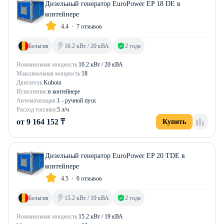
Дизельный генератор EuroPower EP 18 DE в
контейнере
4.4
7 отзывов
Бельгия
16.2 кВт / 20 кВА
2 года
Номинальная мощность:
16.2 кВт / 20 кВА
Максимальная мощность:
18
Двигатель:
Kubota
Исполнение:
в контейнере
Автоматизация:
1 - ручной пуск
Расход топлива:
5 л/ч
от 9 164 152 ₸
Купить
Дизельный генератор EuroPower EP 20 TDE в
контейнере
4.5
6 отзывов
Бельгия
15.2 кВт / 19 кВА
2 года
Номинальная мощность:
15.2 кВт / 19 кВА