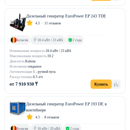
Дизельный генератор EuroPower EP 243 TDE
4.5
11 отзывов
Бельгия
18.4 кВт / 23 кВА
2 года
Номинальная мощность:
18.4 кВт / 23 кВА
Максимальная мощность:
19.2
Двигатель:
Kubota
Исполнение:
открытое
Автоматизация:
1 - ручной пуск
Расход топлива:
6.5 л/ч
от 7 910 930 ₸
Купить
Дизельный генератор EuroPower EP 193 DE в
контейнере
4.5
8 отзывов
Бельгия
16 кВт / 20 кВА
2 года