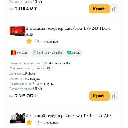
Расход топлива:
6.5 л/ч
от 7 110 492 ₸
Купить
Дизельный генератор EuroPower EPS 243 TDE с
АВР
4.4
7 отзывов
Бельгия
18.4 кВт / 23 кВА
2 года
Номинальная мощность:
18.4 кВт / 23 кВА
Максимальная мощность:
19.2
Двигатель:
Kubota
Исполнение:
в кожухе
Автоматизация:
2 - автозапуск
Расход топлива:
6.5 л/ч
от 7 315 747 ₸
Купить
Дизельный генератор EuroPower EP 18 DE с АВР
4.4
9 отзывов