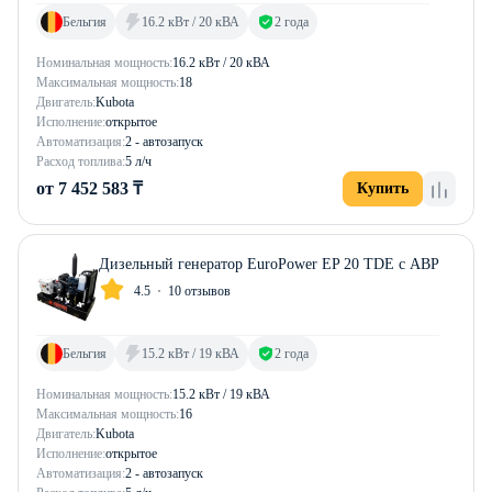
Бельгия
16.2 кВт / 20 кВА
2 года
Номинальная мощность:
16.2 кВт / 20 кВА
Максимальная мощность:
18
Двигатель:
Kubota
Исполнение:
открытое
Автоматизация:
2 - автозапуск
Расход топлива:
5 л/ч
от 7 452 583 ₸
Купить
Дизельный генератор EuroPower EP 20 TDE с АВР
4.5
10 отзывов
Бельгия
15.2 кВт / 19 кВА
2 года
Номинальная мощность:
15.2 кВт / 19 кВА
Максимальная мощность:
16
Двигатель:
Kubota
Исполнение:
открытое
Автоматизация:
2 - автозапуск