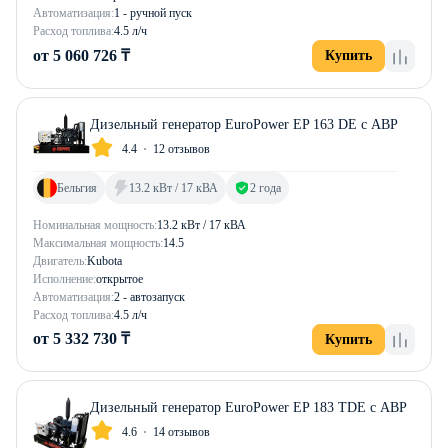
Автоматизация:
1 - ручной пуск
Расход топлива:
4.5 л/ч
от 5 060 726 ₸
Купить
Дизельный генератор EuroPower EP 163 DE с АВР
4.4
12 отзывов
Бельгия
13.2 кВт / 17 кВА
2 года
Номинальная мощность:
13.2 кВт / 17 кВА
Максимальная мощность:
14.5
Двигатель:
Kubota
Исполнение:
открытое
Автоматизация:
2 - автозапуск
Расход топлива:
4.5 л/ч
от 5 332 730 ₸
Купить
Дизельный генератор EuroPower EP 183 TDE с АВР
4.6
14 отзывов