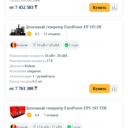
Расход топлива:
5 л/ч
от 7 452 583 ₸
Купить
Дизельный генератор EuroPower EP 193 DE
4.5
11 отзывов
Бельгия
16 кВт / 20 кВА
2 года
Номинальная мощность:
16 кВт / 20 кВА
Максимальная мощность:
17.8
Двигатель:
Kubota
Исполнение:
открытое
Автоматизация:
1 - ручной пуск
Расход топлива:
6.5 л/ч
от 7 761 300 ₸
Купить
Дизельный генератор EuroPower EPS 183 TDE
4.4
7 отзывов
Бельгия
13.6 кВт / 17 кВА
2 года