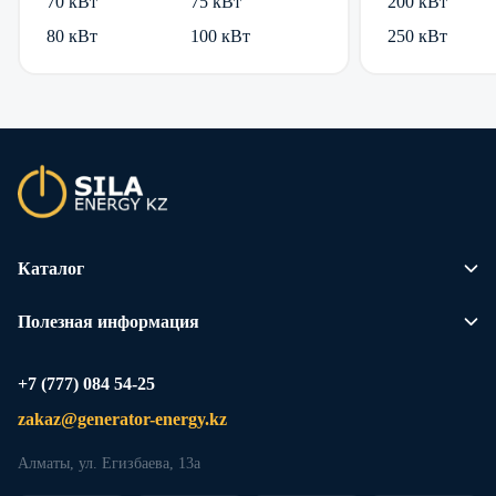
70 кВт
75 кВт
200 кВт
80 кВт
100 кВт
250 кВт
Каталог
Полезная информация
+7 (777) 084 54-25
Мы используем
cookie. Это
zakaz@generator-energy.kz
позволяет нам
анализировать
Алматы, ул. Егизбаева, 13а
взаимодействие
посетителей с