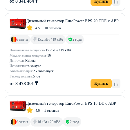
от 8 341 464 ₸
Купить
Дизельный генератор EuroPower EPS 20 TDE с АВР
4.5
10 отзывов
Бельгия
15.2 кВт / 19 кВА
2 года
Номинальная мощность:
15.2 кВт / 19 кВА
Максимальная мощность:
16
Двигатель:
Kubota
Исполнение:
в кожухе
Автоматизация:
2 - автозапуск
Расход топлива:
5 л/ч
от 8 478 301 ₸
Купить
Дизельный генератор EuroPower EPS 18 DE с АВР
4.6
5 отзывов
Бельгия
16 кВт / 20 кВА
2 года