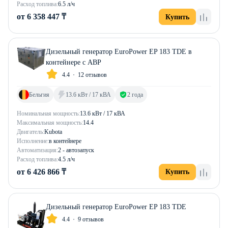
Расход топлива:
6.5 л/ч
от 6 358 447 ₸
Купить
Дизельный генератор EuroPower EP 183 TDE в
контейнере с АВР
4.4
12 отзывов
Бельгия
13.6 кВт / 17 кВА
2 года
Номинальная мощность:
13.6 кВт / 17 кВА
Максимальная мощность:
14.4
Двигатель:
Kubota
Исполнение:
в контейнере
Автоматизация:
2 - автозапуск
Расход топлива:
4.5 л/ч
от 6 426 866 ₸
Купить
Дизельный генератор EuroPower EP 183 TDE
4.4
9 отзывов