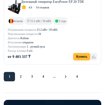
Дизельный генератор EuroPower EP 20 TDE
4.6
14 отзывов
Бельгия
15.2 кВт / 19 кВА
2 года
Номинальная мощность:
15.2 кВт / 19 кВА
Максимальная мощность:
16
Двигатель:
Kubota
Исполнение:
открытое
Автоматизация:
1 - ручной пуск
Расход топлива:
5 л/ч
от 9 403 337 ₸
Купить
1
2
3
4
...
4