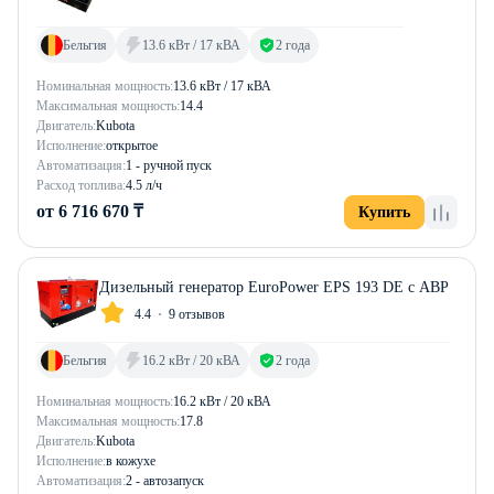
Бельгия
13.6 кВт / 17 кВА
2 года
Номинальная мощность:
13.6 кВт / 17 кВА
Максимальная мощность:
14.4
Двигатель:
Kubota
Исполнение:
открытое
Автоматизация:
1 - ручной пуск
Расход топлива:
4.5 л/ч
от 6 716 670 ₸
Купить
Дизельный генератор EuroPower EPS 193 DE с АВР
4.4
9 отзывов
Бельгия
16.2 кВт / 20 кВА
2 года
Номинальная мощность:
16.2 кВт / 20 кВА
Максимальная мощность:
17.8
Двигатель:
Kubota
Исполнение:
в кожухе
Автоматизация:
2 - автозапуск