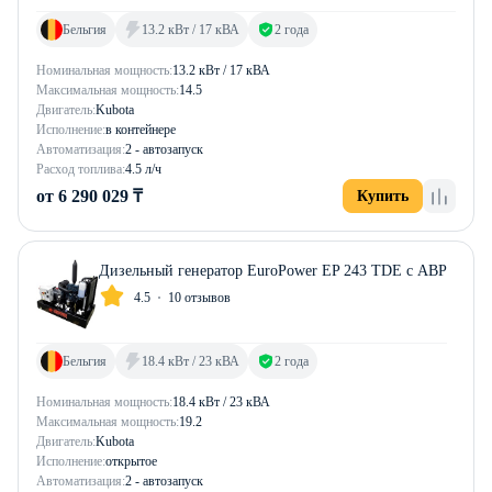
Бельгия
13.2 кВт / 17 кВА
2 года
Номинальная мощность:
13.2 кВт / 17 кВА
Максимальная мощность:
14.5
Двигатель:
Kubota
Исполнение:
в контейнере
Автоматизация:
2 - автозапуск
Расход топлива:
4.5 л/ч
от 6 290 029 ₸
Купить
Дизельный генератор EuroPower EP 243 TDE с АВР
4.5
10 отзывов
Бельгия
18.4 кВт / 23 кВА
2 года
Номинальная мощность:
18.4 кВт / 23 кВА
Максимальная мощность:
19.2
Двигатель:
Kubota
Исполнение:
открытое
Автоматизация:
2 - автозапуск