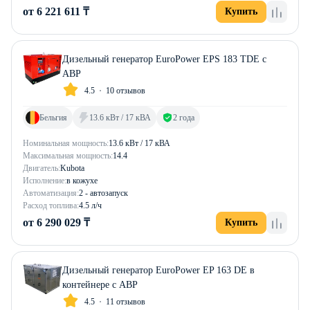
от 6 221 611 ₸
Купить
Дизельный генератор EuroPower EPS 183 TDE с
АВР
4.5
10 отзывов
Бельгия
13.6 кВт / 17 кВА
2 года
Номинальная мощность:
13.6 кВт / 17 кВА
Максимальная мощность:
14.4
Двигатель:
Kubota
Исполнение:
в кожухе
Автоматизация:
2 - автозапуск
Расход топлива:
4.5 л/ч
от 6 290 029 ₸
Купить
Дизельный генератор EuroPower EP 163 DE в
контейнере с АВР
4.5
11 отзывов