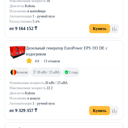
Максимальная мощность:
16
Двигатель:
Kubota
Исполнение:
в контейнере
Автоматизация:
1 - ручной пуск
Расход топлива:
5 л/ч
от 9 164 152 ₸
Купить
Дизельный генератор EuroPower EPS 193 DE с
подогревом
4.6
13 отзывов
Бельгия
20 кВт / 25 кВА
2 года
Номинальная мощность:
20 кВт / 25 кВА
Максимальная мощность:
22.2
Двигатель:
Kubota
Исполнение:
в кожухе
Автоматизация:
1 - ручной пуск
от 9 329 357 ₸
Купить