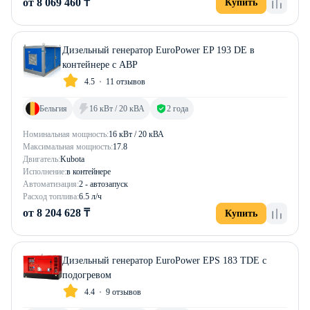
от 8 069 460 ₸
Купить
Дизельный генератор EuroPower EP 193 DE в
контейнере с АВР
4.5
11 отзывов
Бельгия
16 кВт / 20 кВА
2 года
Номинальная мощность:
16 кВт / 20 кВА
Максимальная мощность:
17.8
Двигатель:
Kubota
Исполнение:
в контейнере
Автоматизация:
2 - автозапуск
Расход топлива:
6.5 л/ч
от 8 204 628 ₸
Купить
Дизельный генератор EuroPower EPS 183 TDE с
подогревом
4.4
9 отзывов