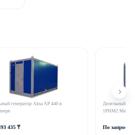
ьный генератор Aksa AP 440 в
Дизельный ген
йнере
1РНМ2 Marelli
693 435 ₸
По запросу