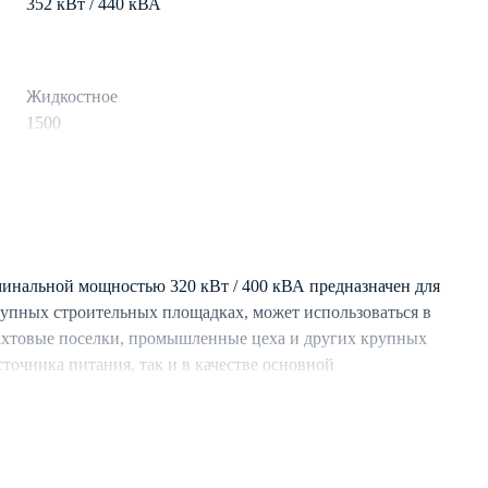
352 кВт / 440 кВА
Жидкостное
1500
дизель
711 л
63
инальной мощностью 320 кВт / 400 кВА предназначен для
рупных строительных площадках, может использоваться в
ахтовые поселки, промышленные цеха и других крупных
3
сточника питания, так и в качестве основной
50
о подключения с аналогичными ДЭС.
Синхронный
стемой охлаждения, обеспечивающей длительную
условиях.