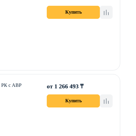
Купить
 РК с АВР
от 1 266 493 ₸
Купить