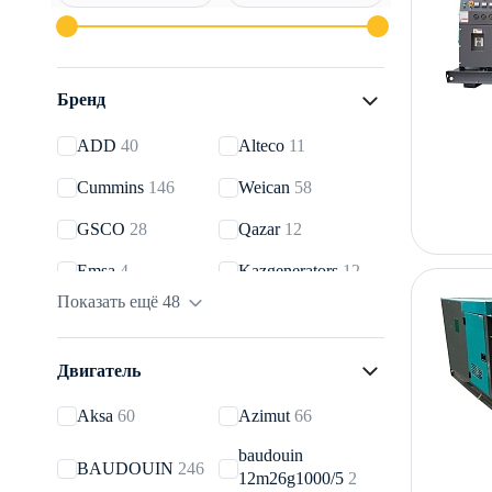
Бренд
ADD
40
Alteco
11
Cummins
146
Weican
58
GSCO
28
Qazar
12
Emsa
4
Kazgenerators
12
Показать ещё 48
Фрегат
40
AGG
9
Energoprom
8
Airman
32
Двигатель
Aksa
538
Atlas Copco
269
Aksa
60
Azimut
66
Chicago Pneumatic
CTG
273
baudouin
8
BAUDOUIN
246
12m26g1000/5
2