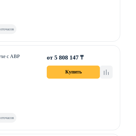
моточасов
ухе с АВР
от 5 808 147 ₸
Купить
моточасов