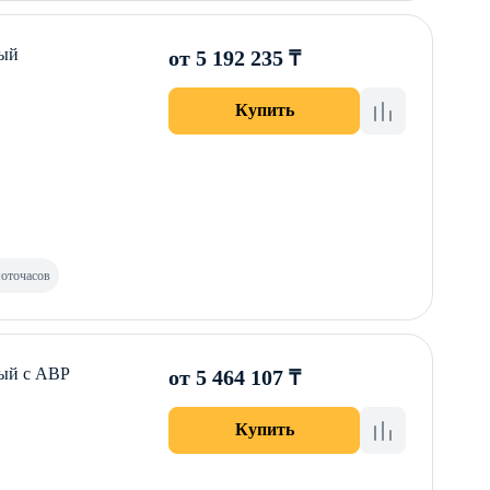
тый
от 5 192 235 ₸
Купить
моточасов
тый с АВР
от 5 464 107 ₸
Купить