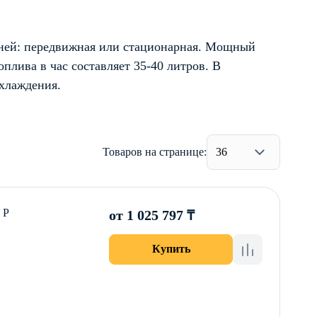
льней: передвижная или стационарная. Мощный
оплива в час составляет 35-40 литров. В
охлаждения.
Товаров на странице:
36
 Р
от 1 025 797 ₸
Купить