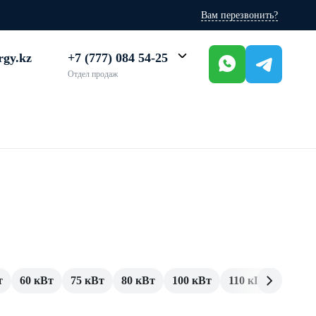
Вам перезвонить?
rgy.kz
+7 (777) 084 54-25
Отдел продаж
т
60 кВт
75 кВт
80 кВт
100 кВт
110 кВт
120 к