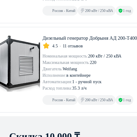
Россия - Китай
200 кВт / 250 кВА
1 год
Дизельный генератор Добрыня АД 200-Т40
4.5
11 отзывов
Номинальная мощность:
200 кВт / 250 кВА
Максимальная мощность:
220
Двигатель:
Weifang
Исполнение:
в контейнере
Автоматизация:
1 - ручной пуск
Расход топлива:
35.3 л/ч
Россия - Китай
200 кВт / 250 кВА
1 год
Скидка 10 000 ₸