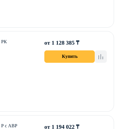
0 РК
от 1 128 385 ₸
Купить
 Р с АВР
от 1 194 022 ₸