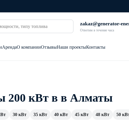
zakaz@generator-ene
Ответим в течение часа
и
Аренда
О компании
Отзывы
Наши проекты
Контакты
ы 200 кВт в в Алматы
кВт
30 кВт
35 кВт
40 кВт
45 кВт
48 кВт
50 кВ