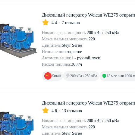
Дизельный генератор Weican WE275 откры
4.4
7 отзывов
Номинальная мощность:
200 кВт / 250 кВа
Максимальная мощность:
220
Двигатель:
Steyr Series
Исполнение:
открытое
Автоматизация:
1 - ручной пуск
Расход топлива:
30 л/ч
Китай
200 кВт / 250 кВа
18 мес. или 1000 
Дизельный генератор Weican WE275 откры
4.6
13 отзывов
Номинальная мощность:
200 кВт / 250 кВа
Максимальная мощность:
220
Двигатель:
Steyr Series