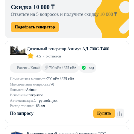
Скидка 10 000 ₸
Ответьте на 5 вопросов и получите скидку 10 000 ₸
Подобрать генератор
Дизельный генератор Азимут АД-700С-Т400
4.5
6 отзывов
Россия - Китай
700 кВт / 875 кВА
1 год
Номинальная мощность:
700 кВт / 875 кВА
Максимальная мощность:
770
Двигатель:
Azimut
Исполнение:
открытое
Автоматизация:
1 - ручной пуск
Расход топлива:
166 л/ч
По запросу
Купить
Высоковольтный дизельный генератор ТСС