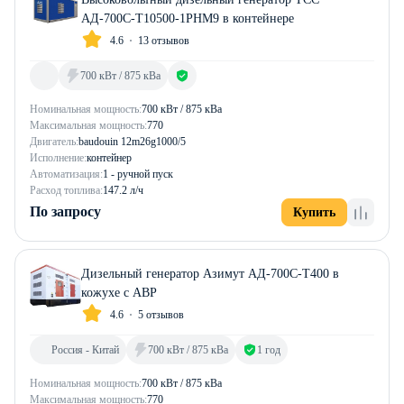
АД-700С-Т10500-1РНМ9 в контейнере
4.6
13 отзывов
700 кВт / 875 кВа
Номинальная мощность:
700 кВт / 875 кВа
Максимальная мощность:
770
Двигатель:
baudouin 12m26g1000/5
Исполнение:
контейнер
Автоматизация:
1 - ручной пуск
Расход топлива:
147.2 л/ч
По запросу
Купить
Дизельный генератор Азимут АД-700С-Т400 в
кожухе с АВР
4.6
5 отзывов
Россия - Китай
700 кВт / 875 кВа
1 год
Номинальная мощность:
700 кВт / 875 кВа
Максимальная мощность:
770