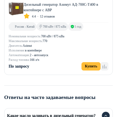
Дизельный генератор Азимут АД-700С-Т400 в
контейнере с АВР
4.4
12 отзывов
Россия - Китай
700 кВт / 875 кВа
1 год
Номинальная мощность:
700 кВт / 875 кВа
Максимальная мощность:
770
Двигатель:
Azimut
Исполнение:
в контейнере
Автоматизация:
2 - автозапуск
Расход топлива:
166 л/ч
По запросу
Купить
Ответы на часто задаваемые вопросы
Какое масло заливать в дизельный генератор?