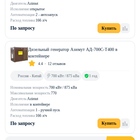
Двигатель:
Azimut
Исполнение:
открытое
Автоматизация:
2 - автозапуск
Расход топлива:
166 л/ч
По запросу
Купить
Дизельный генератор Азимут АД-700С-Т400 в
контейнере
4.4
12 отзывов
Россия - Китай
700 кВт / 875 кВа
1 год
Номинальная мощность:
700 кВт / 875 кВа
Максимальная мощность:
770
Двигатель:
Azimut
Исполнение:
в контейнере
Автоматизация:
1 - ручной пуск
Расход топлива:
166 л/ч
По запросу
Купить