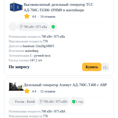
Высоковольтный дизельный генератор ТСС
АД-700С-Т6300-1РНМ9 в контейнере
4.6
14 отзывов
700 кВт / 875 кВа
Номинальная мощность:
700 кВт / 875 кВа
Максимальная мощность:
770
Двигатель:
baudouin 12m26g1000/5
Исполнение:
контейнер
Автоматизация:
1 - ручной пуск
Расход топлива:
147.2 л/ч
По запросу
Купить
Дизельный генератор Азимут АД-700С-Т400 с АВР
4.4
12 отзывов
Россия - Китай
700 кВт / 875 кВА
1 год
Номинальная мощность:
700 кВт / 875 кВА
Максимальная мощность:
770