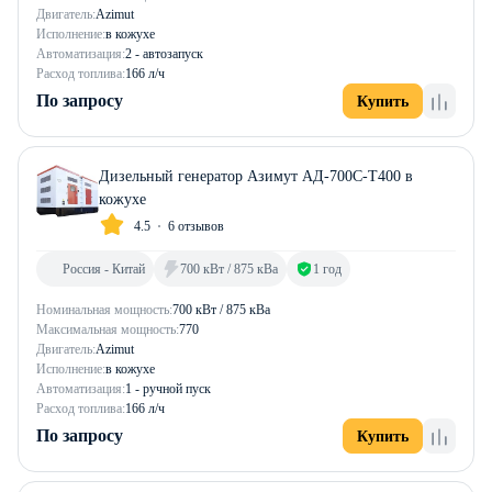
Двигатель:
Azimut
Исполнение:
в кожухе
Автоматизация:
2 - автозапуск
Расход топлива:
166 л/ч
По запросу
Купить
Дизельный генератор Азимут АД-700С-Т400 в
кожухе
4.5
6 отзывов
Россия - Китай
700 кВт / 875 кВа
1 год
Номинальная мощность:
700 кВт / 875 кВа
Максимальная мощность:
770
Двигатель:
Azimut
Исполнение:
в кожухе
Автоматизация:
1 - ручной пуск
Расход топлива:
166 л/ч
По запросу
Купить