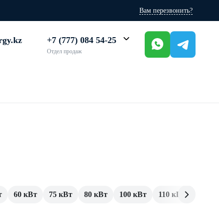
Вам перезвонить?
rgy.kz
+7 (777) 084 54-25
Отдел продаж
т
60 кВт
75 кВт
80 кВт
100 кВт
110 кВт
120 к