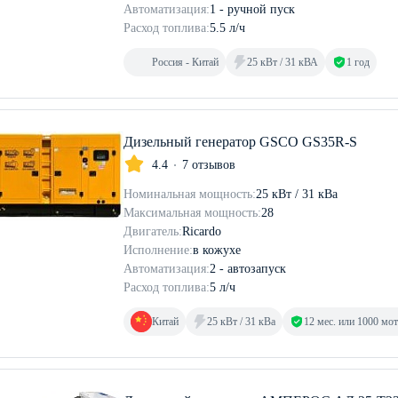
Автоматизация:
1 - ручной пуск
Расход топлива:
5.5 л/ч
Россия - Китай
25 кВт / 31 кВА
1 год
Дизельный генератор GSCO GS35R-S
4.4
7 отзывов
Номинальная мощность:
25 кВт / 31 кВа
Максимальная мощность:
28
Двигатель:
Ricardo
Исполнение:
в кожухе
Автоматизация:
2 - автозапуск
Расход топлива:
5 л/ч
Китай
25 кВт / 31 кВа
12 мес. или 1000 мо