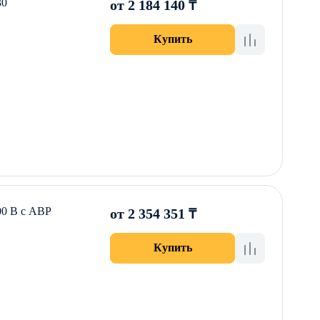
30
от 2 184 140 ₸
Купить
0 B с АВР
от 2 354 351 ₸
Купить