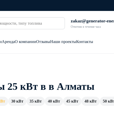
zakaz@generator-ene
Ответим в течение часа
и
Аренда
О компании
Отзывы
Наши проекты
Контакты
ы 25 кВт в в Алматы
кВт
30 кВт
35 кВт
40 кВт
45 кВт
48 кВт
50 кВ