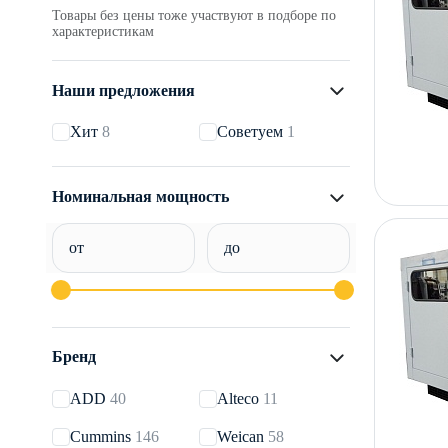
Товары без цены тоже участвуют в подборе по
характеристикам
Наши предложения
Хит
8
Советуем
1
Номинальная мощность
от
до
Бренд
ADD
40
Alteco
11
Cummins
146
Weican
58