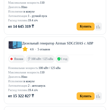
Максимальная мощность:
110
Двигатель:
Hino
Исполнение:
в кожухе
Автоматизация:
1 - ручной пуск
Расход топлива:
19.4 л/ч
от 14 645 319 ₸
Купить
Дизельный генератор Airman SDG150AS с АВР
4.6
5 отзывов
Япония
100 кВт / 125 кВа
1 год
Номинальная мощность:
100 кВт / 125 кВа
Максимальная мощность:
110
Двигатель:
Hino
Исполнение:
в кожухе
Автоматизация:
2 - автозапуск
Расход топлива:
19.4 л/ч
от 15 322 827 ₸
Купить