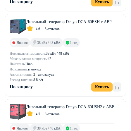
По запросу
Купить
Дизельный генератор Denyo DCA-60ESH с АВР
4.6
5 отзывов
Япония
38 кВт / 48 кВА
1 год
Номинальная мощность:
38 кВт / 48 кВА
Максимальная мощность:
42
Двигатель:
Hino
Исполнение:
в кожухе
Автоматизация:
2 - автозапуск
Расход топлива:
8.8 л/ч
По запросу
Купить
Дизельный генератор Denyo DCA-60USH2 с АВР
4.5
8 отзывов
Япония
38 кВт / 48 кВА
1 год