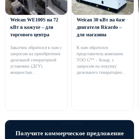
Дизельный генератор
Дизельный генератор
Weican WE100S на 72
Weican 30 кВт на базе
кВт в кожухе – для
двигателя Ricardo –
торгового центра
для магазина
Заказчик обратился к нам с
К нам обратился
запросом на приобретение
представитель компании
дизельной генераторной
ТОО G** - Аскар, с
установки (ДГУ)
запросом на покупку
мощностью...
дизельного генераторно...
Получите коммерческое предложение