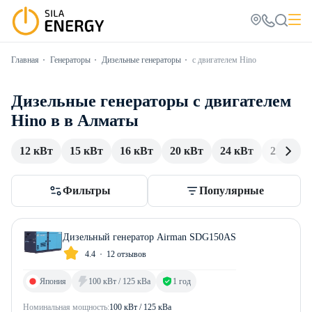
Главная
Генераторы
Дизельные генераторы
с двигателем Hino
Дизельные генераторы с двигателем
Hino в в Алматы
12 кВт
15 кВт
16 кВт
20 кВт
24 кВт
25 кВт
Фильтры
Популярные
Дизельный генератор Airman SDG150AS
4.4
12 отзывов
Япония
100 кВт / 125 кВа
1 год
Номинальная мощность:
100 кВт / 125 кВа