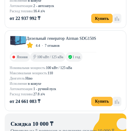
Исполнение:
в кожухе
Автоматизация:
2 - автозапуск
Расход топлива:
16.4 л/ч
от 22 937 992 ₸
Купить
Дизельный генератор Airman SDG150S
4.4
7 отзывов
Япония
100 кВт / 125 кВа
1 год
Номинальная мощность:
100 кВт / 125 кВа
Максимальная мощность:
110
Двигатель:
Hino
Исполнение:
в кожухе
Автоматизация:
1 - ручной пуск
Расход топлива:
27.8 л/ч
от 24 661 083 ₸
Купить
Скидка 10 000 ₸
Ответьте на 5 вопросов и получите скидку 10 000 ₸