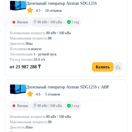
Дизельный генератор Airman SDG125S
4.5
10 отзывов
Япония
80 кВт / 100 кВа
1 год
Номинальная мощность:
80 кВт / 100 кВа
Максимальная мощность:
88
Двигатель:
Hino
Исполнение:
в кожухе
Автоматизация:
1 - ручной пуск
Расход топлива:
16.4 л/ч
от 21 987 288 ₸
Купить
Дизельный генератор Airman SDG125S с АВР
4.6
5 отзывов
Япония
80 кВт / 100 кВа
1 год
Номинальная мощность:
80 кВт / 100 кВа
Максимальная мощность:
88
Двигатель:
Hino