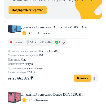
Подобрать генератор
Дизельный генератор Airman SDG150S с АВР
4.5
11 отзывов
Япония
100 кВт / 125 кВа
1 год
Номинальная мощность:
100 кВт / 125 кВа
Максимальная мощность:
110
Двигатель:
Hino
Исполнение:
в кожухе
Автоматизация:
2 - автозапуск
Расход топлива:
27.8 л/ч
от 25 661 372 ₸
Купить
Дизельный генератор Denyo DCA-125USH
4.5
6 отзывов