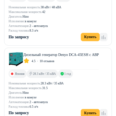
Номинальная мощность:
38 кВт / 48 кВА
Максимальная мощность:
42
Двигатель:
Hino
Исполнение:
в кожухе
Автоматизация:
2 - автозапуск
Расход топлива:
8.3 л/ч
По запросу
Купить
Дизельный генератор Denyo DCA-45ESH с АВР
4.5
10 отзывов
Япония
28.3 кВт / 35 кВА
1 год
Номинальная мощность:
28.3 кВт / 35 кВА
Максимальная мощность:
31.5
Двигатель:
Hino
Исполнение:
в кожухе
Автоматизация:
2 - автозапуск
Расход топлива:
6.5 л/ч
По запросу
Купить