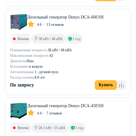
Дизельный генератор Denyo DCA-60ESH
4.6
13 отзывов
Япония
38 кВт / 48 кВА
1 год
Номинальная мощность:
38 кВт / 48 кВА
Максимальная мощность:
42
Двигатель:
Hino
Исполнение:
в кожухе
Автоматизация:
1 - ручной пуск
Расход топлива:
8.8 л/ч
По запросу
Купить
Дизельный генератор Denyo DCA-45ESH
4.4
7 отзывов
Япония
28.3 кВт / 35 кВА
1 год