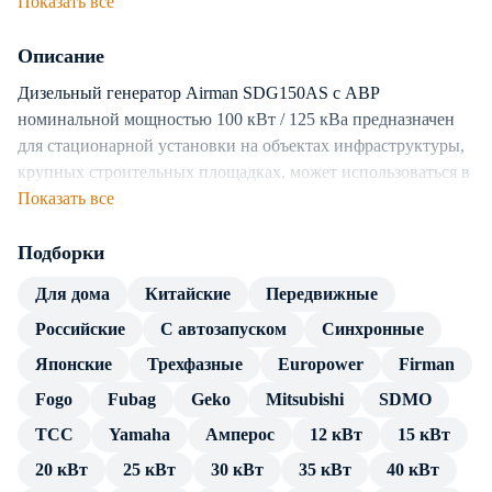
Показать все
Топливная система
Описание
Топливо
дизель
Объем топливного бака
265 л
Дизельный генератор Airman SDG150AS с АВР
Расход топлива при 75%
19.4
номинальной мощностью 100 кВт / 125 кВа предназначен
нагрузке, л/ч
для стационарной установки на объектах инфраструктуры,
крупных строительных площадках, может использоваться в
Генератор
качестве электростанции, снабжающей электричеством
Показать все
Число фаз
3
вахтовые поселки, промышленные цеха и других крупных
Частота, Гц
50
потребителей. ДГУ используется как в роли резервного
Подборки
Тип генератора
Синхронный
источника питания, так и в качестве основной
Для дома
Китайские
Передвижные
электростанции. Предусмотрена возможность каскадного
Дополнительные характеристики
Российские
С автозапуском
Синхронные
подключения с аналогичными ДЭС.
Модель
Airman SDG150AS с АВР
Японские
Трехфазные
Europower
Firman
Генератор построен на базе двигателя с жидкостной
Инверторная модель
нет
Fogo
Fubag
Geko
Mitsubishi
SDMO
системой охлаждения, обеспечивающей длительную
Степень защиты
IP 23
непрерывную работу установки в разных климатических
Функция сварки
нет
ТСС
Yamaha
Амперос
12 кВт
15 кВт
условиях.
Ток
180 А
20 кВт
25 кВт
30 кВт
35 кВт
40 кВт