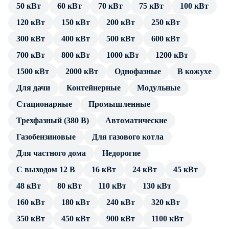
Одна из самых полезных функций генератора — наличие
50 кВт
60 кВт
70 кВт
75 кВт
100 кВт
Массо-габаритные характеристики
AVR. Это блок стабилизации выходного напряжения,
120 кВт
150 кВт
200 кВт
250 кВт
Масса, кг
2590
поддерживающий параметры в оптимальных рамках.
Длина, мм
3200
300 кВт
400 кВт
500 кВт
600 кВт
Скачки напряжения, частоты и силы тока могут возникать
Ширина, мм
1200
из-за неравномерности работы дизеля, «плавания» оборотов
700 кВт
800 кВт
1000 кВт
1200 кВт
Высота, мм
1630
коленвала, резкого изменения нагрузки. Блок АВР
1500 кВт
2000 кВт
Однофазные
В кожухе
сглаживает диапазон отклонений характеристик тока до 4 –
Производитель
Для дачи
Контейнерные
Модульные
5%. Это позволяет подключать к генератору компьютерное
Страна происхождения
Япония
оборудование, отопительные котлы, медицинские приборы
Cтационарные
Промышленные
Гарантия
1 год
и средства связи.
Трехфазный (380 В)
Автоматические
Запуск генератора обеспечивает электростартер,
Газобензиновые
Для газового котла
подключенный к отдельному аккумулятору. В конструкции
Для частного дома
Недорогие
ДГУ предусмотрен блок автоматической подзарядки
С выходом 12 В
16 кВт
24 кВт
45 кВт
батареи во время работы.
48 кВт
80 кВт
110 кВт
130 кВт
Установка трехфазная (вырабатывает напряжение 230/400
160 кВт
180 кВт
240 кВт
320 кВт
В), то есть, предусмотрено подключение потребителей,
работающих как от 220В, так и от 380 В. Предназначена
350 кВт
450 кВт
900 кВт
1100 кВт
ДГУ для установки в качестве резерва, или основного