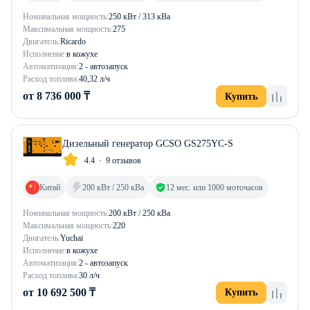
Номинальная мощность:
250 кВт / 313 кВа
Максимальная мощность:
275
Двигатель:
Ricardo
Исполнение:
в кожухе
Автоматизация:
2 - автозапуск
Расход топлива:
40,32 л/ч
от 8 736 000 ₸
Купить
Дизельный генератор GCSO GS275YC-S
4.4
9 отзывов
Китай
200 кВт / 250 кВа
12 мес. или 1000 моточасов
Номинальная мощность:
200 кВт / 250 кВа
Максимальная мощность:
220
Двигатель:
Yuchai
Исполнение:
в кожухе
Автоматизация:
2 - автозапуск
Расход топлива:
30 л/ч
от 10 692 500 ₸
Купить