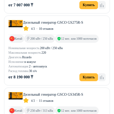
от 7 007 000 ₸
Купить
Дизельный генератор GSCO GS275R-S
4.5
10 отзывов
Китай
200 кВт / 250 кВа
12 мес. или 1000 моточасов
Номинальная мощность:
200 кВт / 250 кВа
Максимальная мощность:
220
Двигатель:
Ricardo
Исполнение:
в кожухе
Автоматизация:
2 - автозапуск
Расход топлива:
30 л/ч
от 8 190 000 ₸
Купить
Дизельный генератор GSCO GS345R-S
4.5
11 отзывов
Китай
250 кВт / 313 кВа
12 мес. или 1000 моточасов