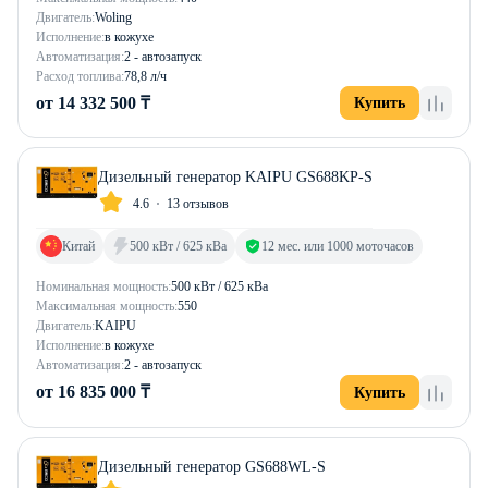
Двигатель:
Woling
Исполнение:
в кожухе
Автоматизация:
2 - автозапуск
Расход топлива:
78,8 л/ч
от 14 332 500 ₸
Купить
Дизельный генератор KAIPU GS688KP-S
4.6
13 отзывов
Китай
500 кВт / 625 кВа
12 мес. или 1000 моточасов
Номинальная мощность:
500 кВт / 625 кВа
Максимальная мощность:
550
Двигатель:
KAIPU
Исполнение:
в кожухе
Автоматизация:
2 - автозапуск
от 16 835 000 ₸
Купить
Дизельный генератор GS688WL-S