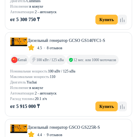
Двигатель:
Cummins
Исполнение:
в кожухе
Автоматизация:
2 - автозапуск
от 5 300 750 ₸
Купить
Дизельный генератор GCSO GS140YC1-S
4.5
8 отзывов
Китай
100 кВт / 125 кВа
12 мес. или 1000 моточасов
Номинальная мощность:
100 кВт / 125 кВа
Максимальная мощность:
110
Двигатель:
Yuchai
Исполнение:
в кожухе
Автоматизация:
2 - автозапуск
Расход топлива:
20.1 л/ч
от 5 915 000 ₸
Купить
Дизельный генератор GSCO GS225R-S
4.4
9 отзывов