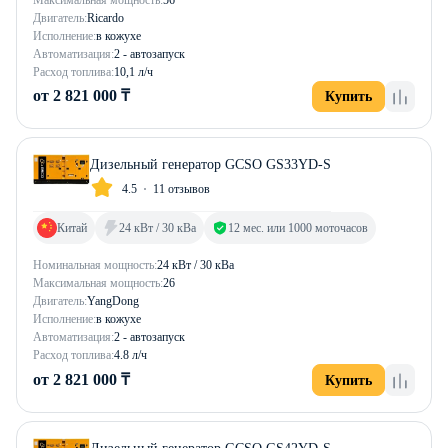
Двигатель:
Ricardo
Исполнение:
в кожухе
Автоматизация:
2 - автозапуск
Расход топлива:
10,1 л/ч
от 2 821 000 ₸
Купить
Дизельный генератор GCSO GS33YD-S
4.5
11 отзывов
Китай
24 кВт / 30 кВа
12 мес. или 1000 моточасов
Номинальная мощность:
24 кВт / 30 кВа
Максимальная мощность:
26
Двигатель:
YangDong
Исполнение:
в кожухе
Автоматизация:
2 - автозапуск
Расход топлива:
4.8 л/ч
от 2 821 000 ₸
Купить