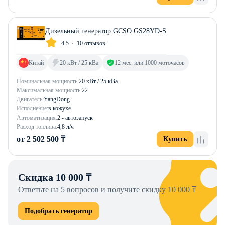
Дизельный генератор GCSO GS28YD-S
4.5
10 отзывов
Китай
20 кВт / 25 кВа
12 мес. или 1000 моточасов
Номинальная мощность:
20 кВт / 25 кВа
Максимальная мощность:
22
Двигатель:
YangDong
Исполнение:
в кожухе
Автоматизация:
2 - автозапуск
Расход топлива:
4,8 л/ч
от 2 502 500 ₸
Купить
Скидка 10 000 ₸
Ответьте на 5 вопросов и получите скидку 10 000 ₸
Подобрать генератор