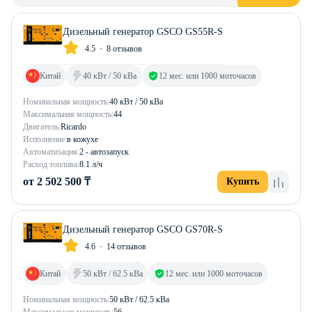
Дизельный генератор GSCO GS55R-S
4.5
8 отзывов
Китай
40 кВт / 50 кВа
12 мес. или 1000 моточасов
Номинальная мощность:
40 кВт / 50 кВа
Максимальная мощность:
44
Двигатель:
Ricardo
Исполнение:
в кожухе
Автоматизация:
2 - автозапуск
Расход топлива:
8.1 л/ч
от 2 502 500 ₸
Купить
Дизельный генератор GSCO GS70R-S
4.6
14 отзывов
Китай
50 кВт / 62.5 кВа
12 мес. или 1000 моточасов
Номинальная мощность:
50 кВт / 62.5 кВа
Максимальная мощность:
56