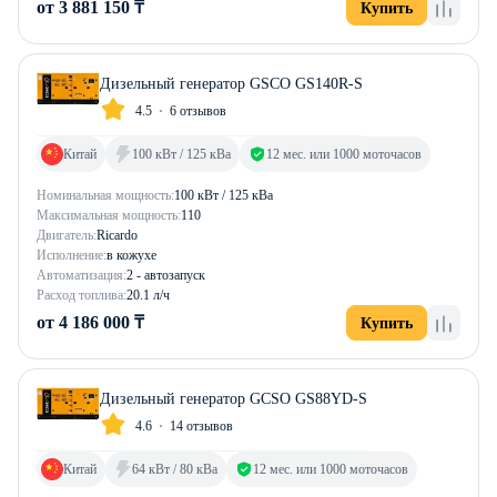
от 3 881 150 ₸
Купить
Дизельный генератор GSCO GS140R-S
4.5
6 отзывов
Китай
100 кВт / 125 кВа
12 мес. или 1000 моточасов
Номинальная мощность:
100 кВт / 125 кВа
Максимальная мощность:
110
Двигатель:
Ricardo
Исполнение:
в кожухе
Автоматизация:
2 - автозапуск
Расход топлива:
20.1 л/ч
от 4 186 000 ₸
Купить
Дизельный генератор GCSO GS88YD-S
4.6
14 отзывов
Китай
64 кВт / 80 кВа
12 мес. или 1000 моточасов