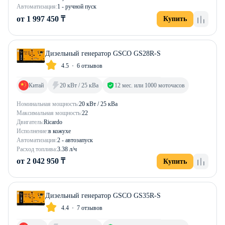
Автоматизация:
1 - ручной пуск
от 1 997 450 ₸
Купить
Дизельный генератор GSCO GS28R-S
4.5
6 отзывов
Китай
20 кВт / 25 кВа
12 мес. или 1000 моточасов
Номинальная мощность:
20 кВт / 25 кВа
Максимальная мощность:
22
Двигатель:
Ricardo
Исполнение:
в кожухе
Автоматизация:
2 - автозапуск
Расход топлива:
3.38 л/ч
от 2 042 950 ₸
Купить
Дизельный генератор GSCO GS35R-S
4.4
7 отзывов