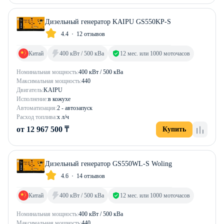
Дизельный генератор KAIPU GS550KP-S
4.4
12 отзывов
Китай
400 кВт / 500 кВа
12 мес. или 1000 моточасов
Номинальная мощность:
400 кВт / 500 кВа
Максимальная мощность:
440
Двигатель:
KAIPU
Исполнение:
в кожухе
Автоматизация:
2 - автозапуск
Расход топлива:
х л/ч
от 12 967 500 ₸
Купить
Дизельный генератор GS550WL-S Woling
4.6
14 отзывов
Китай
400 кВт / 500 кВа
12 мес. или 1000 моточасов
Номинальная мощность:
400 кВт / 500 кВа
Максимальная мощность:
440