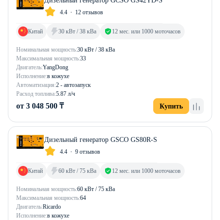
Дизельный генератор GCSO GS42YD-S
4.4
12 отзывов
Китай
30 кВт / 38 кВа
12 мес. или 1000 моточасов
Номинальная мощность:
30 кВт / 38 кВа
Максимальная мощность:
33
Двигатель:
YangDong
Исполнение:
в кожухе
Автоматизация:
2 - автозапуск
Расход топлива:
5.87 л/ч
от 3 048 500 ₸
Купить
Дизельный генератор GSCO GS80R-S
4.4
9 отзывов
Китай
60 кВт / 75 кВа
12 мес. или 1000 моточасов
Номинальная мощность:
60 кВт / 75 кВа
Максимальная мощность:
64
Двигатель:
Ricardo
Исполнение:
в кожухе