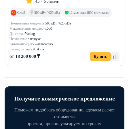
4.6
5 отзывов
Китай
500 кВт / 625 кВа
12 мес. или 1000 моточасов
Номинальная мощность:
500 кВт / 625 кВа
Максимальная мощность:
550
Двигатель:
Woling
Исполнение:
в кожухе
Автоматизация:
2 - автозапуск
Расход топлива:
98.4 л/ч
от 18 200 000 ₸
Купить
Получите коммерческое предложение
Поможем подобрать оборудование, сделаем расчет
стоимости
проекта, проконсультируем по срокам.