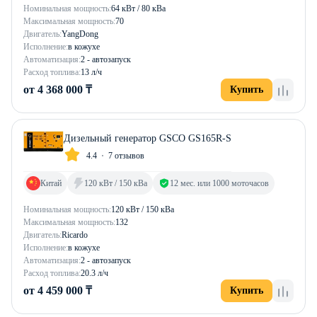
Номинальная мощность:
64 кВт / 80 кВа
Максимальная мощность:
70
Двигатель:
YangDong
Исполнение:
в кожухе
Автоматизация:
2 - автозапуск
Расход топлива:
13 л/ч
от 4 368 000 ₸
Купить
Дизельный генератор GSCO GS165R-S
4.4
7 отзывов
Китай
120 кВт / 150 кВа
12 мес. или 1000 моточасов
Номинальная мощность:
120 кВт / 150 кВа
Максимальная мощность:
132
Двигатель:
Ricardo
Исполнение:
в кожухе
Автоматизация:
2 - автозапуск
Расход топлива:
20.3 л/ч
от 4 459 000 ₸
Купить