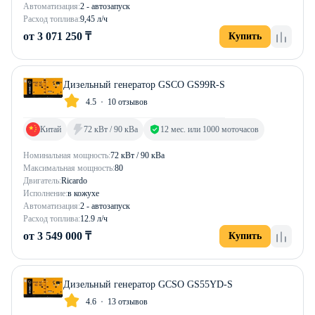
Автоматизация:
2 - автозапуск
Расход топлива:
9,45 л/ч
от 3 071 250 ₸
Купить
Дизельный генератор GSCO GS99R-S
4.5
10 отзывов
Китай
72 кВт / 90 кВа
12 мес. или 1000 моточасов
Номинальная мощность:
72 кВт / 90 кВа
Максимальная мощность:
80
Двигатель:
Ricardo
Исполнение:
в кожухе
Автоматизация:
2 - автозапуск
Расход топлива:
12.9 л/ч
от 3 549 000 ₸
Купить
Дизельный генератор GCSO GS55YD-S
4.6
13 отзывов