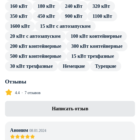
160 кВт
180 кВт
240 кВт
320 кВт
источника тока. Подключение потребителя производится
посредством стандартных разъемов, без трансформатора и
350 кВт
450 кВт
900 кВт
1100 кВт
переходников.
1600 кВт
15 кВт с автозапуском
В каталоге товаров компании Энерджи Групп — только
20 кВт с автозапуском
100 кВт контейнерные
проверенные сертифицированные ДГУ. Дизельный
200 кВт контейнерные
300 кВт контейнерные
генератор Aksa AVP-700 в кожухе с АВР имеет весь пакет
500 кВт контейнерные
15 кВт трехфазные
технической документации и продолжительную гарантию
производителя. Профессиональные консультации по
30 кВт трехфазные
Немецкие
Турецкие
особенностям установки, подключения и эксплуатации
предоставляем в полном объеме без дополнительной
Отзывы
оплаты. Доставка в г. Алматы любой транспортной
4.4
7 отзывов
компанией, инженерное сопровождение проекта.
Написать отзыв
Аноним
08.01.2024