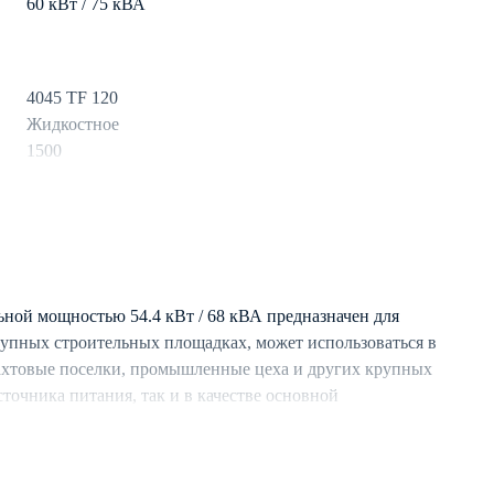
60 кВт / 75 кВА
4045 TF 120
Жидкостное
1500
дизель
240 л
10.4
ной мощностью 54.4 кВт / 68 кВА предназначен для
рупных строительных площадках, может использоваться в
ахтовые поселки, промышленные цеха и других крупных
Mecc Alte
сточника питания, так и в качестве основной
3
о подключения с аналогичными ДЭС.
50
стемой охлаждения, обеспечивающей длительную
Синхронный
условиях.