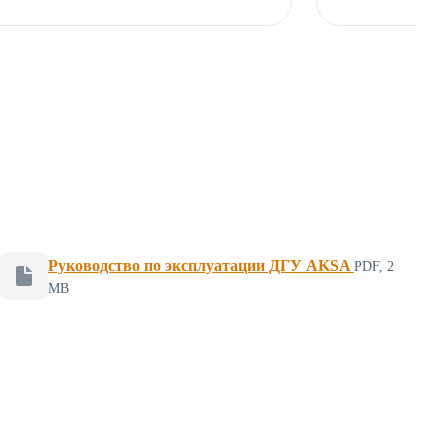
Руководство по эксплуатации ДГУ AKSA
PDF, 2
Файл для скачивания, формат PDF, размер 2 мегабайт
MB