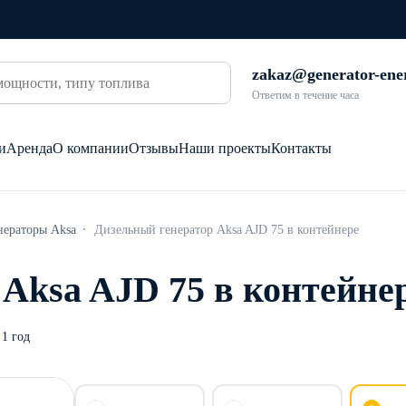
zakaz@generator-ene
Ответим в течение часа
и
Аренда
О компании
Отзывы
Наши проекты
Контакты
нераторы Aksa
Дизельный генератор Aksa AJD 75 в контейнере
Aksa AJD 75 в контейне
1 год