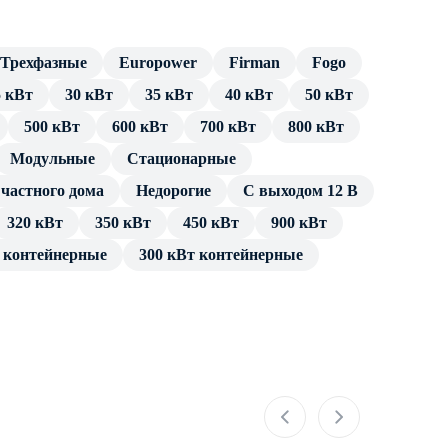
Трехфазные
Europower
Firman
Fogo
5 кВт
30 кВт
35 кВт
40 кВт
50 кВт
500 кВт
600 кВт
700 кВт
800 кВт
Модульные
Cтационарные
частного дома
Недорогие
С выходом 12 В
320 кВт
350 кВт
450 кВт
900 кВт
т контейнерные
300 кВт контейнерные