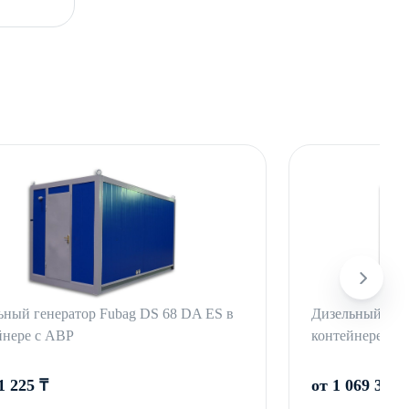
ьный генератор Fubag DS 68 DA ES в
Дизельный ген
йнере с АВР
контейнере с 
1 225 ₸
от 1 069 300 