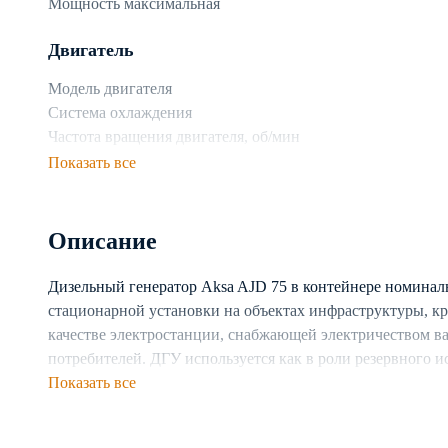
Мощность максимальная
Двигатель
Модель двигателя
Система охлаждения
Частота вращения двигателя, об/мин
Показать все
Топливная система
Топливо
Описание
Объем топливного бака
Расход топлива при 75% нагрузке, л/ч
Дизельный генератор Aksa AJD 75 в контейнере номиналь
стационарной установки на объектах инфраструктуры, к
Генератор
качестве электростанции, снабжающей электричеством в
Производитель генератора
потребителей. ДГУ используется как в роли резервного и
Число фаз
электростанции. Предусмотрена возможность каскадног
Показать все
Частота, Гц
Генератор построен на базе двигателя с жидкостной си
Тип генератора
непрерывную работу установки в разных климатических 