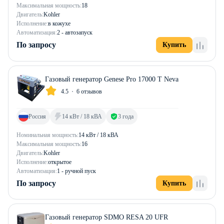
Максимальная мощность:
18
Двигатель:
Kohler
Исполнение:
в кожухе
Автоматизация:
2 - автозапуск
По запросу
Купить
Газовый генератор Genese Pro 17000 T Neva
4.5
6 отзывов
Россия
14 кВт / 18 кВА
3 года
Номинальная мощность:
14 кВт / 18 кВА
Максимальная мощность:
16
Двигатель:
Kohler
Исполнение:
открытое
Автоматизация:
1 - ручной пуск
По запросу
Купить
Газовый генератор SDMO RESA 20 UFR