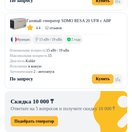
По запросу
Купить
Газовый генератор SDMO RESA 20 UFR с АВР
4.4
12 отзывов
Франция
15 кВт / 19 кВа
2 года
Номинальная мощность:
15 кВт / 19 кВа
Максимальная мощность:
15
Двигатель:
Kohler
Исполнение:
в кожухе
Автоматизация:
2 - автозапуск
По запросу
Купить
Скидка 10 000 ₸
Ответьте на 5 вопросов и получите скидку 10 000 ₸
Подобрать генератор