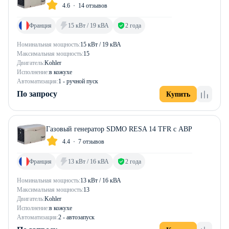
4.6
14 отзывов
Франция
15 кВт / 19 кВА
2 года
Номинальная мощность:
15 кВт / 19 кВА
Максимальная мощность:
15
Двигатель:
Kohler
Исполнение:
в кожухе
Автоматизация:
1 - ручной пуск
По запросу
Купить
Газовый генератор SDMO RESA 14 TFR с АВР
4.4
7 отзывов
Франция
13 кВт / 16 кВА
2 года
Номинальная мощность:
13 кВт / 16 кВА
Максимальная мощность:
13
Двигатель:
Kohler
Исполнение:
в кожухе
Автоматизация:
2 - автозапуск