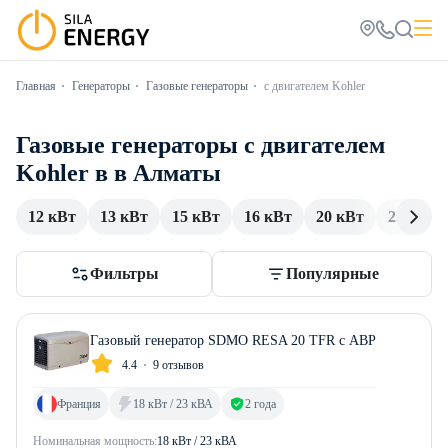
Главная
Генераторы
Газовые генераторы
с двигателем Kohler
Газовые генераторы с двигателем
Kohler в в Алматы
12 кВт
13 кВт
15 кВт
16 кВт
20 кВт
25 кВт
Фильтры
Популярные
Газовый генератор SDMO RESA 20 TFR с АВР
4.4
9 отзывов
Франция
18 кВт / 23 кВА
2 года
Номинальная мощность:
18 кВт / 23 кВА