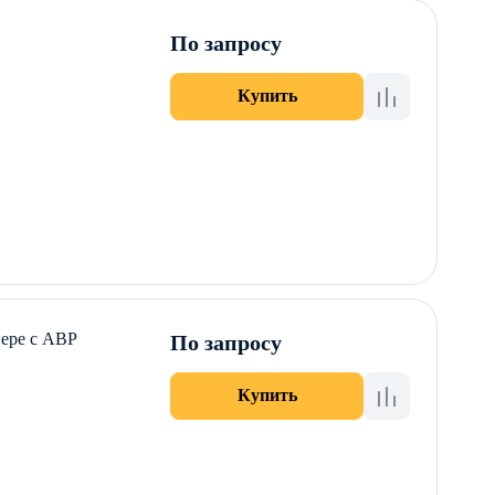
По запросу
Купить
нере с АВР
По запросу
Купить