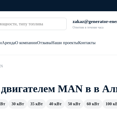
zakaz@generator-ene
Ответим в течение часа
и
Аренда
О компании
Отзывы
Наши проекты
Контакты
AN
с двигателем MAN в в А
кВт
30 кВт
35 кВт
40 кВт
50 кВт
60 кВт
100 к