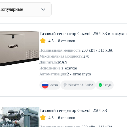
Популярные
Газовый генератор Gazvolt 250T33 в кожухе
4.5
8 отзывов
Номинальная мощность:
250 кВт / 313 кВА
Максимальная мощность:
278
Двигатель:
MAN
Исполнение:
в кожухе
Автоматизация:
2 - автозапуск
Россия
250 кВт / 313 кВА
3 года
Газовый генератор Gazvolt 250T33
4.5
6 отзывов