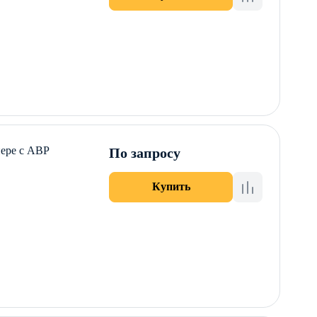
нере с АВР
По запросу
Купить