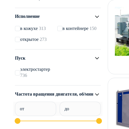
Kohler
8
Loncin
2
Исполнение
MAN
10
Mirkon Energy
8
в кожухе
313
в контейнере
150
PSI
43
REG
85
открытое
273
Ricardo
60
Sinotruk
36
Subaru
8
Tedom
36
Пуск
Zongshen
16
ВАЗ
10
электростартер
ЗМЗ
2
ММЗ
2
736
ЯМЗ
39
Частота вращения двигателя, об/мин
от
до