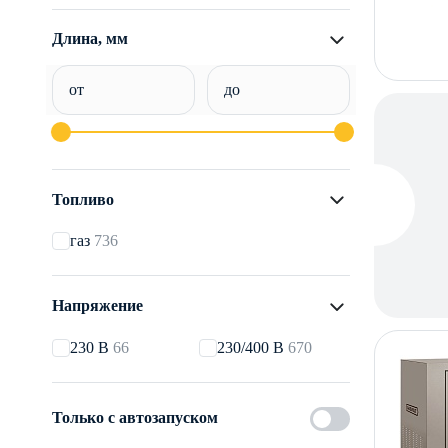
Длина, мм
от
до
Топливо
газ
736
Напряжение
230 В
66
230/400 В
670
Только с автозапуском