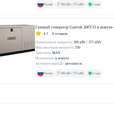
Россия
300 кВт / 375 кВА
3 года
Газовый генератор Gazvolt 300T33 в кожухе
4.5
6 отзывов
Номинальная мощность:
300 кВт / 375 кВА
Максимальная мощность:
330
Двигатель:
MAN
Исполнение:
в кожухе
Автоматизация:
2 - автозапуск
Россия
300 кВт / 375 кВА
3 года