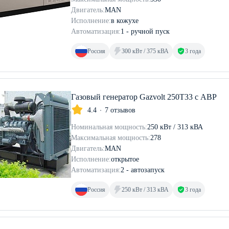
Двигатель:
MAN
Исполнение:
в кожухе
Автоматизация:
1 - ручной пуск
Россия
300 кВт / 375 кВА
3 года
Газовый генератор Gazvolt 250T33 с АВР
4.4
7 отзывов
Номинальная мощность:
250 кВт / 313 кВА
Максимальная мощность:
278
Двигатель:
MAN
Исполнение:
открытое
Автоматизация:
2 - автозапуск
Россия
250 кВт / 313 кВА
3 года