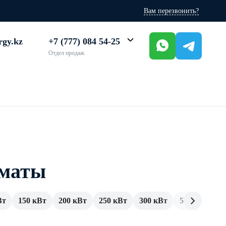
Вам перезвонить?
rgy.kz
+7 (777) 084 54-25
Отдел продаж
лматы
Вт
150 кВт
200 кВт
250 кВт
300 кВт
500 кВт