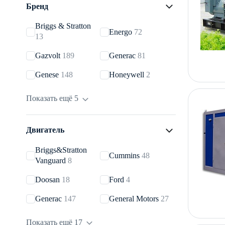
Бренд
Briggs & Stratton
Energo
72
13
Gazvolt
189
Generac
81
Genese
148
Honeywell
2
Mirkon Energy
8
Pramac
64
Показать ещё 5
REG
85
SDMO
55
Двигатель
ФАС
19
Briggs&Stratton
Cummins
48
Vanguard
8
Doosan
18
Ford
4
Generac
147
General Motors
27
Genese
100
JDEC
19
Показать ещё 17