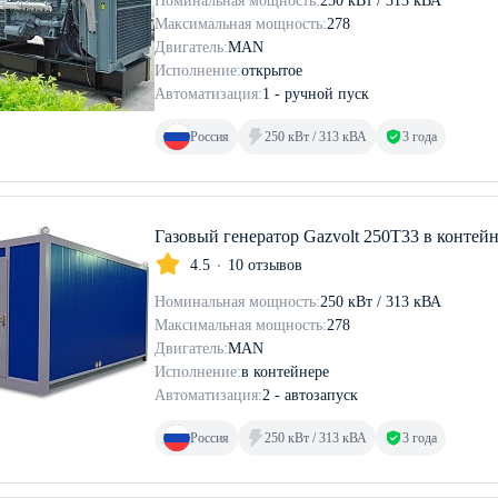
Номинальная мощность:
250 кВт / 313 кВА
Максимальная мощность:
278
Двигатель:
MAN
Исполнение:
открытое
Автоматизация:
1 - ручной пуск
Россия
250 кВт / 313 кВА
3 года
Газовый генератор Gazvolt 250T33 в контей
4.5
10 отзывов
Номинальная мощность:
250 кВт / 313 кВА
Максимальная мощность:
278
Двигатель:
MAN
Исполнение:
в контейнере
Автоматизация:
2 - автозапуск
Россия
250 кВт / 313 кВА
3 года