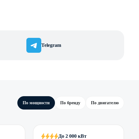
Telegram
По мощности
По бренду
По двигателю
До 2 000 кВт