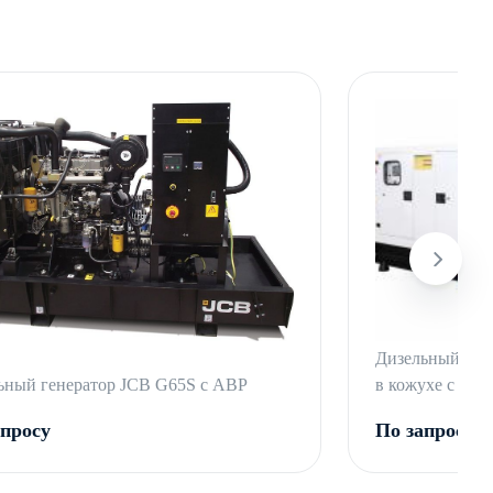
Дизельный ге
ьный генератор JCB G65S с АВР
в кожухе с АВ
апросу
По запросу